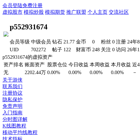
会员登陆
免费注册
虚拟股市
模拟炒股
模拟期货
推广联盟
个人主页
交流社区
p552931674
会员等级
中级会员
钻石
21.77
金币
0
粉丝
0
注册
24年
UID
702272
帖子
122
财富币
248
关注
0
访问
26年
p552931674的虚拟资产
资产排名
账面资产
股票仓位
今日收益
本周收益
本月收益
近
无
2202.44万
0.00%
0.00%
0.00%
0.00%
－
关于游侠
联系我们
注册协议
隐私保护
免责声明
入门指南
分时图详解
K线图教程
移动平均线教程
技术指标