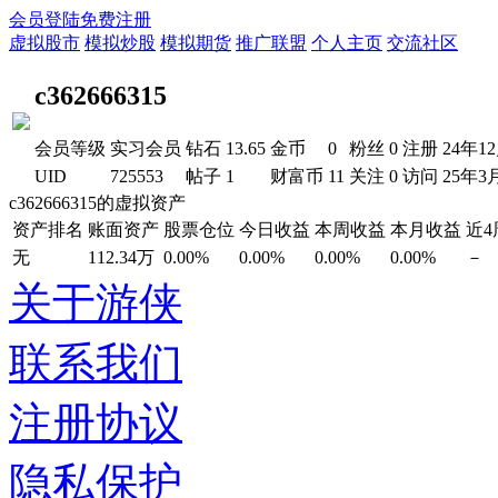
会员登陆
免费注册
虚拟股市
模拟炒股
模拟期货
推广联盟
个人主页
交流社区
c362666315
会员等级
实习会员
钻石
13.65
金币
0
粉丝
0
注册
24年1
UID
725553
帖子
1
财富币
11
关注
0
访问
25年3
c362666315的虚拟资产
资产排名
账面资产
股票仓位
今日收益
本周收益
本月收益
近
无
112.34万
0.00%
0.00%
0.00%
0.00%
－
关于游侠
联系我们
注册协议
隐私保护