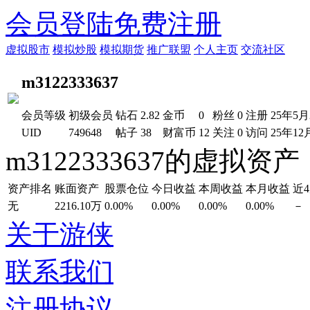
会员登陆
免费注册
虚拟股市
模拟炒股
模拟期货
推广联盟
个人主页
交流社区
m3122333637
会员等级
初级会员
钻石
2.82
金币
0
粉丝
0
注册
25年5月
UID
749648
帖子
38
财富币
12
关注
0
访问
25年12
m3122333637的虚拟资产
资产排名
账面资产
股票仓位
今日收益
本周收益
本月收益
近
无
2216.10万
0.00%
0.00%
0.00%
0.00%
－
关于游侠
联系我们
注册协议