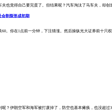
夫也觉得自己要完蛋了。但结果呢？汽车淘汰了马车夫，却创造了
社会割裂形成初期
跌60。你在1点前一分钟，下注猜涨。然后操纵光大证券前十只
？伊朗空军和海军被打废掉了，防空也基本瘫痪，也没超过300