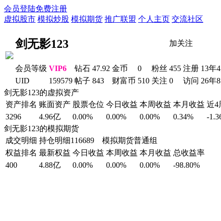
会员登陆
免费注册
虚拟股市
模拟炒股
模拟期货
推广联盟
个人主页
交流社区
剑无影123
加关注
会员等级
VIP6
钻石
47.92
金币
0
粉丝
455
注册
13年
UID
159579
帖子
843
财富币
510
关注
0
访问
26年
剑无影123的虚拟资产
资产排名
账面资产
股票仓位
今日收益
本周收益
本月收益
近
3296
4.96亿
0.00%
0.00%
0.00%
0.34%
-1.
剑无影123的模拟期货
成交明细
持仓明细
116689 模拟期货普通组
权益排名
最新权益
今日收益
本周收益
本月收益
总收益率
400
4.88亿
0.00%
0.00%
0.00%
-98.80%