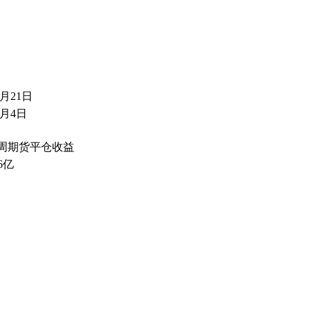
4月21日
8月4日
4周期货平仓收益
36亿