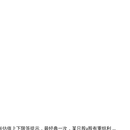
值上下限等提示，最经典一次，某只股a股有重组利 ...