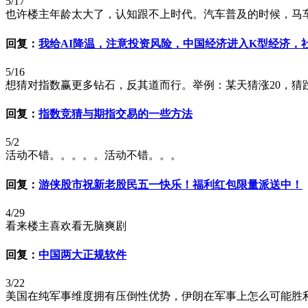
5/17
也许楼主年龄太大了，认知跟不上时代。汽车普及的时候，马车
回复：
我给AI降温，注意投资风险，中国经济进入K型经济，
5/16
想猜对指数赢更多钻石，反其道而行。举例：某天猜涨20，猜
回复：
指数竞猜与期指交易的一些方法
5/2
活动不错。。。。。活动不错。。。
回复：
游侠股市祝新老股民五一快乐！福利红包限量派送中！
4/29
看来楼主喜欢看无脑爽剧
回复：
中国两大正规软件
3/22
美国在纯军事维度拥有压倒性优势，伊朗在军事上怎么可能胜利呢