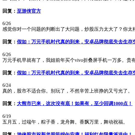
回复：
至游侠官方
6/26
感觉你对一个问题的判断出了大问题，炒股压力太大了？你太杞
回复：
假如：万元手机时代真的到来，安卓品牌彻底失去生存
6/26
万元手机早就有了，我姐前年买个vivo折叠屏手机一万多。贵
回复：
假如：万元手机时代真的到来，安卓品牌彻底失去生存
6/24
真的，股市不适合你。别玩了，不然辛苦上班挣的又亏光了。
回复：
大熊市已来，这次没有底！如果有，至少回调1000点！
6/19
五月五，过端午，粽子香，龙舟舞。香飘万里，舞动祝福。
回复：
游侠股市祝新老股民端午安康！福利红包限量派送中！