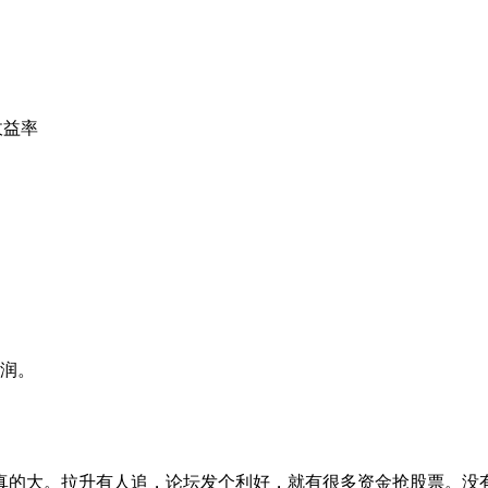
收益率
利润。
的大。拉升有人追，论坛发个利好，就有很多资金抢股票。没有估