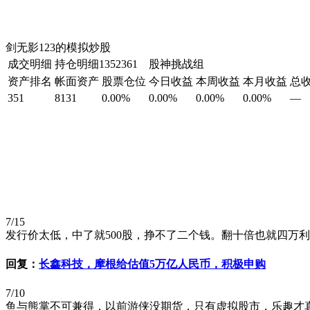
剑无影123的模拟炒股
成交明细
持仓明细
1352361 股神挑战组
资产排名
帐面资产
股票仓位
今日收益
本周收益
本月收益
总
351
8131
0.00%
0.00%
0.00%
0.00%
—
7/15
发行价太低，中了就500股，挣不了二个钱。翻十倍也就四万
回复：
长鑫科技，摩根给估值5万亿人民币，积极申购
7/10
鱼与熊掌不可兼得，以前游侠没期货，只有虚拟股市，乐趣才真