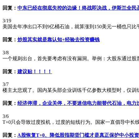
回复：
中东已经在彻底失控的边缘！终战即决战，伊斯兰全民
3/19
美国去年净出口不到9亿桶石油，就算涨到150美元一桶也只比平
回复：
炒股其实就是靠认知+经验去投资赚钱
3/8
一个规则出台，首先要考虑有没有漏洞。举例：大股东通过股票投
回复：
建议贴！！！！
3/7
楼主太悲观了。国内某头部企业训练千亿参数大模型时，仅训练阶
回复：
经济停滞，企业关停，不要迷信电力能替代石油，电力
3/6
T+0只会导致过度投机，过度的短线行为。国家一直倡导中长线
回复：
A股恢复T+0、降低股指期货门槛才是真正保护中小投