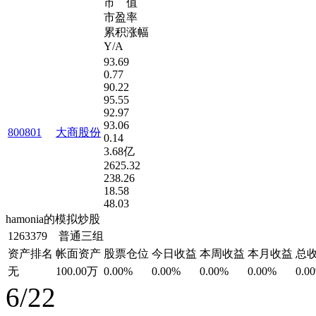
市 值
市盈率
累积涨幅
Y/A
93.69
0.77
90.22
95.55
92.97
93.06
800801
大商股份
0.14
3.68亿
2625.32
238.26
18.58
48.03
hamonia的模拟炒股
1263379 普通三组
资产排名
帐面资产
股票仓位
今日收益
本周收益
本月收益
总
无
100.00万
0.00%
0.00%
0.00%
0.00%
0.0
6/22