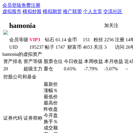
会员登陆
免费注册
虚拟股市
模拟炒股
模拟期货
推广联盟
个人主页
交流社区
hamonia
加关注
会员等级
VIP3
钻石
61.14
金币
151
粉丝
2256
注册
14
UID
195237
帖子
1747
财富币
4653
关注
3
访问
26
hamonia的虚拟资产
资产排名
资产等级
股票仓位
今日收益
本周收益
本月收益
近
20
超级主力
重仓
0.65%
-7.79%
-5.07%
－
控股公司和基金
最新价
涨幅％
最低价
最高价
昨收盘
今开盘
证券代码
证券简称
换手％
成交额