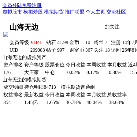
会员登陆
免费注册
虚拟股市
模拟炒股
模拟期货
推广联盟
个人主页
交流社区
山海无边
加关注
会员等级
VIP1
钻石
41.98
金币
10
粉丝
7
注册
14年7
UID
209083
帖子
997
财富币
367
关注
18
访问
26年8
山海无边的虚拟资产
资产排名
资产等级
股票仓位
今日收益
本周收益
本月收益
近
176
大庄家
中仓
-0.02%
0.17%
-0.30%
-15
山海无边的模拟期货
成交明细
持仓明细
84713 模拟期货普通组
权益排名
最新权益
今日收益
本周收益
本月收益
总收益率
854
1.45亿
-1.65%
36.78%
40.04%
-38.68%