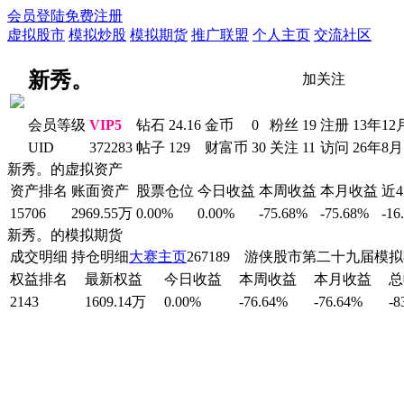
会员登陆
免费注册
虚拟股市
模拟炒股
模拟期货
推广联盟
个人主页
交流社区
新秀。
加关注
会员等级
VIP5
钻石
24.16
金币
0
粉丝
19
注册
13年12
UID
372283
帖子
129
财富币
30
关注
11
访问
26年8
新秀。的虚拟资产
资产排名
账面资产
股票仓位
今日收益
本周收益
本月收益
近
15706
2969.55万
0.00%
0.00%
-75.68%
-75.68%
-16
新秀。的模拟期货
成交明细
持仓明细
大赛主页
267189 游侠股市第二十九届模
权益排名
最新权益
今日收益
本周收益
本月收益
总
2143
1609.14万
0.00%
-76.64%
-76.64%
-8