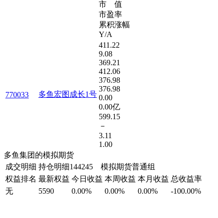
市 值
市盈率
累积涨幅
Y/A
411.22
9.08
369.21
412.06
376.98
376.98
多鱼宏图成长1号
770033
0.00
0.00亿
599.15
－
3.11
1.00
多鱼集团的模拟期货
成交明细
持仓明细
144245 模拟期货普通组
权益排名
最新权益
今日收益
本周收益
本月收益
总收益率
无
5590
0.00%
0.00%
0.00%
-100.00%