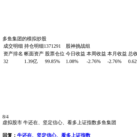
多鱼集团的模拟炒股
成交明细
持仓明细
1371291 股神挑战组
资产排名
帐面资产
股票仓位
今日收益
本周收益
本月收益
总
32
1.39亿
99.85%
1.08%
-2.76%
-2.76%
0.6
8/4
虚拟股市 牛还在、坚定信心、看多上证指数多鱼集团
回复：
牛还在、坚定信心、看多上证指数