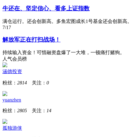
牛还在、坚定信心、看多上证指数
满仓运行。还会创新高。多鱼宏图成长1号基金还会创新高。
7/17
解放军正在打扫战场！
持续输入资金！可惜融资盘爆了一大堆，一顿痛打赌狗。
人气会员榜
涵德投资
粉丝：
2814
关注：
0
yuanzhen
粉丝：
2805
关注：
14
孤独游侠