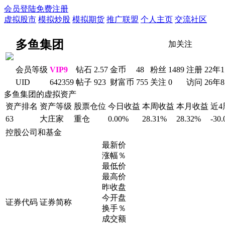
会员登陆
免费注册
虚拟股市
模拟炒股
模拟期货
推广联盟
个人主页
交流社区
多鱼集团
加关注
会员等级
VIP9
钻石
2.57
金币
48
粉丝
1489
注册
22年
UID
642359
帖子
923
财富币
755
关注
0
访问
26年
多鱼集团的虚拟资产
资产排名
资产等级
股票仓位
今日收益
本周收益
本月收益
近
63
大庄家
重仓
0.00%
28.31%
28.32%
-30
控股公司和基金
最新价
涨幅％
最低价
最高价
昨收盘
今开盘
证券代码
证券简称
换手％
成交额