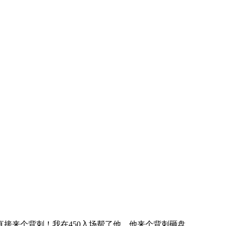
个背刺！我在450入场帮了他，他来个背刺砸盘， ...