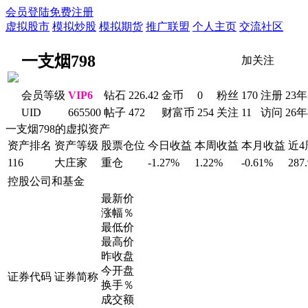
会员登陆
免费注册
虚拟股市
模拟炒股
模拟期货
推广联盟
个人主页
交流社区
一支烟798
加关注
会员等级
VIP6
钻石
226.42
金币
0
粉丝
170
注册
23年
UID
665500
帖子
472
财富币
254
关注
11
访问
26
一支烟798的虚拟资产
资产排名
资产等级
股票仓位
今日收益
本周收益
本月收益
近
116
大庄家
重仓
-1.27%
1.22%
-0.61%
287
控股公司和基金
最新价
涨幅％
最低价
最高价
昨收盘
今开盘
证券代码
证券简称
换手％
成交额