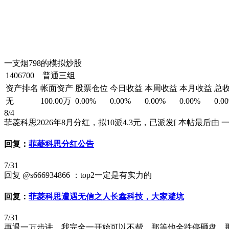
一支烟798的模拟炒股
1406700 普通三组
资产排名
帐面资产
股票仓位
今日收益
本周收益
本月收益
总
无
100.00万
0.00%
0.00%
0.00%
0.00%
0.0
8/4
菲菱科思2026年8月分红，拟10派4.3元，已派发[ 本帖最后由 一支烟798 
回复：
菲菱科思分红公告
7/31
回复 @s666934866 ：top2一定是有实力的
回复：
菲菱科思遭遇无信之人长鑫科技，大家避坑
7/31
再退一万步讲，我完全一开始可以不帮，那等他全跌停砸盘，那我