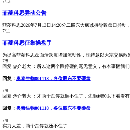
7/13
菲菱科思异动公告
菲菱科思2026年7月13日14:20分二股东大额减持导致盘口
7/11
菲菱科思征集操盘手
为提高菲菱科思盘面活跃度增加流动性，现特意以大宗交易散筹码征
7/8
回复 @介老大 ：所以这两个跌停砸的毫无意义，有本事砸我
回复：
奥泰生物801118，各位股东不要砸盘
7/8
回复 @介老大 ：才两个跌停就砸不住了，先砸到80以下看看
回复：
奥泰生物801118，各位股东不要砸盘
7/8
实力太差，两个跌停就压不住了