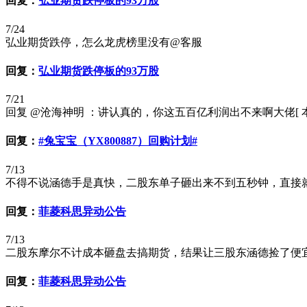
回复：
弘业期货跌停板的93万股
7/24
弘业期货跌停，怎么龙虎榜里没有@客服
回复：
弘业期货跌停板的93万股
7/21
回复 @沧海神明 ：讲认真的，你这五百亿利润出不来啊大佬[ 本帖最后由 一
回复：
#兔宝宝（YX800887）回购计划#
7/13
不得不说涵德手是真快，二股东单子砸出来不到五秒钟，直接
回复：
菲菱科思异动公告
7/13
二股东摩尔不计成本砸盘去搞期货，结果让三股东涵德捡了便宜筹码，何苦呢[
回复：
菲菱科思异动公告