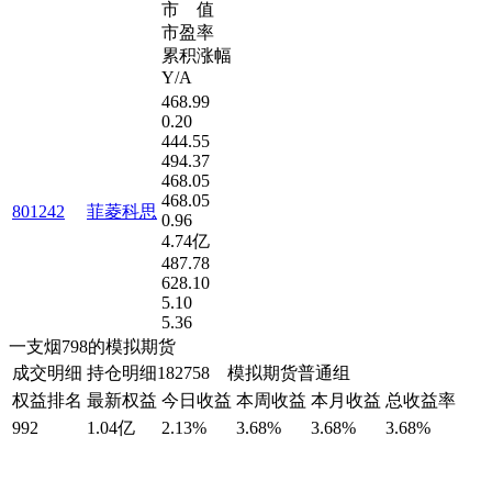
市 值
市盈率
累积涨幅
Y/A
468.99
0.20
444.55
494.37
468.05
468.05
801242
菲菱科思
0.96
4.74亿
487.78
628.10
5.10
5.36
一支烟798的模拟期货
成交明细
持仓明细
182758 模拟期货普通组
权益排名
最新权益
今日收益
本周收益
本月收益
总收益率
992
1.04亿
2.13%
3.68%
3.68%
3.68%