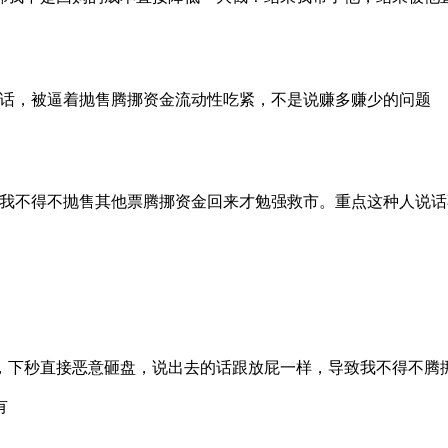
算话，被逼着抛售腾挪资金流动性吃紧，不是说赚多赚少的问题
我不得不抛售其他票腾挪资金回来才勉强救市。重点这种人说话不算
下秒直接恶意砸盘，说出去的话跟放屁一样，导致我不得不腾挪抛
有