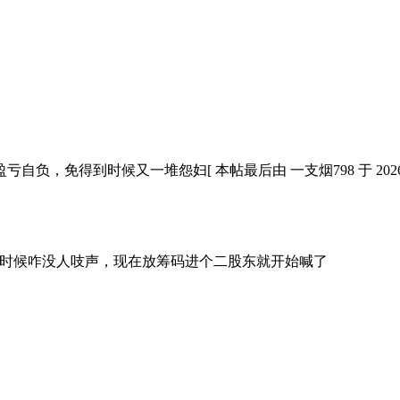
到时候又一堆怨妇[ 本帖最后由 一支烟798 于 2026-07-06
盘的时候咋没人吱声，现在放筹码进个二股东就开始喊了