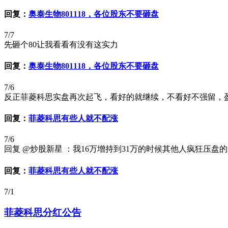
回复：
奥泰生物801118，各位股东不要砸盘
7/7
先砸个80让我看看有没有这实力
回复：
奥泰生物801118，各位股东不要砸盘
7/6
反正菲菱科思实盘再次起飞，看好的就继续，不看好不强留，盈亏自负，免得
回复：
菲菱科思有些人就不配涨
7/6
回复 @炒股新星 ：我16万增持到31万的时候其他人疯狂压
回复：
菲菱科思有些人就不配涨
7/1
菲菱科思分红公告