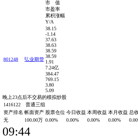
市 值
市盈率
累积涨幅
Y/A
38.15
-1.14
37.63
38.63
38.59
38.59
801248
弘业期货
1.91
7.24亿
384.47
769.15
3.80
5.09
晚上23点后不交易的模拟炒股
1416122 普通三组
资产排名
帐面资产
股票仓位
今日收益
本周收益
本月收益
总
无
100.00万
0.00%
0.00%
0.00%
0.00%
0.0
09:44