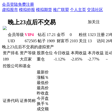
会员登陆
免费注册
虚拟股市
模拟炒股
模拟期货
推广联盟
个人主页
交流社区
晚上23点后不交易
加关注
会员等级
VIP4
钻石
17.21
金币
0
粉丝
1323
注册
23
UID
672505
帖子
1909
财富币
2103
关注
13
访问
26
晚上23点后不交易的虚拟资产
资产排名
资产等级
股票仓位
今日收益
本周收益
本月收益
近
189
大庄家
重仓
-1.12%
-2.05%
-2.77%
－
控股公司和基金
最新价
涨幅％
最低价
最高价
昨收盘
今开盘
证券代码
证券简称
换手％
成交额