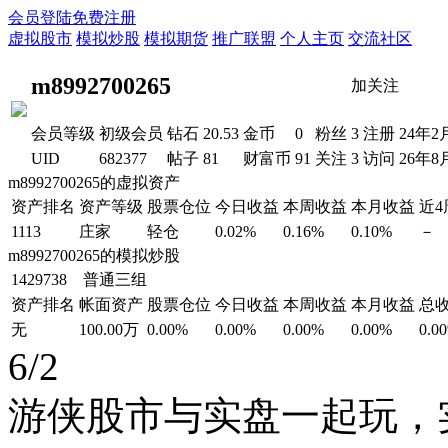
会员登陆
免费注册
虚拟股市
模拟炒股
模拟期货
推广联盟
个人主页
交流社区
m8992700265
加关注
会员等级
初级会员
钻石
20.53
金币
0
粉丝
3
注册
24年2
UID
682377
帖子
81
财富币
91
关注
3
访问
26年8
m8992700265的虚拟资产
资产排名
资产等级
股票仓位
今日收益
本周收益
本月收益
近
1113
庄家
轻仓
0.02%
0.16%
0.10%
－
m8992700265的模拟炒股
1429738 普通三组
资产排名
帐面资产
股票仓位
今日收益
本周收益
本月收益
总
无
100.00万
0.00%
0.00%
0.00%
0.00%
0.0
6/2
游侠股市与实盘一起玩，