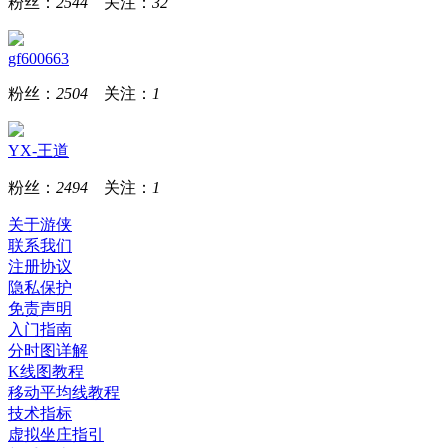
粉丝：
2544
关注：
32
gf600663
粉丝：
2504
关注：
1
YX-王道
粉丝：
2494
关注：
1
关于游侠
联系我们
注册协议
隐私保护
免责声明
入门指南
分时图详解
K线图教程
移动平均线教程
技术指标
虚拟坐庄指引