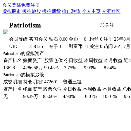
会员登陆
免费注册
虚拟股市
模拟炒股
模拟期货
推广联盟
个人主页
交流社区
Patriotism
加关注
会员等级
实习会员
钻石
0.00
金币
0
粉丝
0
注册
25年8月
UID
758125
帖子
1
财富币
11
关注
0
访问
26年7月
Patriotism的虚拟资产
资产排名
账面资产
股票仓位
今日收益
本周收益
本月收益
近
13628
4286.58万
99.48%
3.75%
9.09%
8.84%
－
Patriotism的模拟炒股
成交明细
持仓明细
1472691 普通三组
资产排名
帐面资产
股票仓位
今日收益
本周收益
本月收益
总
无
90.39万
85.60%
4.90%
10.01%
10.01%
-9.