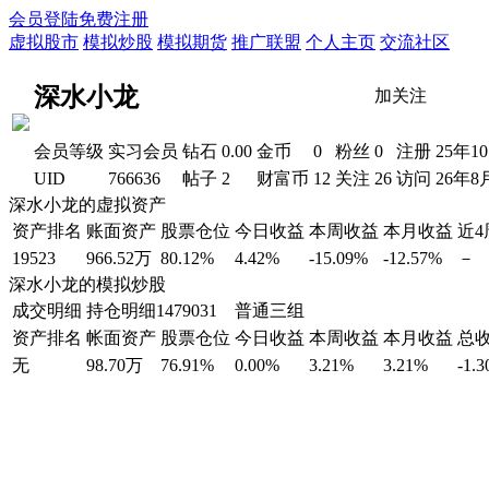
会员登陆
免费注册
虚拟股市
模拟炒股
模拟期货
推广联盟
个人主页
交流社区
深水小龙
加关注
会员等级
实习会员
钻石
0.00
金币
0
粉丝
0
注册
25年1
UID
766636
帖子
2
财富币
12
关注
26
访问
26年8
深水小龙的虚拟资产
资产排名
账面资产
股票仓位
今日收益
本周收益
本月收益
近
19523
966.52万
80.12%
4.42%
-15.09%
-12.57%
－
深水小龙的模拟炒股
成交明细
持仓明细
1479031 普通三组
资产排名
帐面资产
股票仓位
今日收益
本周收益
本月收益
总
无
98.70万
76.91%
0.00%
3.21%
3.21%
-1.