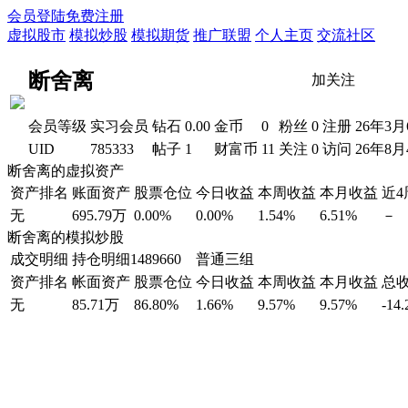
会员登陆
免费注册
虚拟股市
模拟炒股
模拟期货
推广联盟
个人主页
交流社区
断舍离
加关注
会员等级
实习会员
钻石
0.00
金币
0
粉丝
0
注册
26年3月
UID
785333
帖子
1
财富币
11
关注
0
访问
26年8月
断舍离的虚拟资产
资产排名
账面资产
股票仓位
今日收益
本周收益
本月收益
近
无
695.79万
0.00%
0.00%
1.54%
6.51%
－
断舍离的模拟炒股
成交明细
持仓明细
1489660 普通三组
资产排名
帐面资产
股票仓位
今日收益
本周收益
本月收益
总
无
85.71万
86.80%
1.66%
9.57%
9.57%
-14