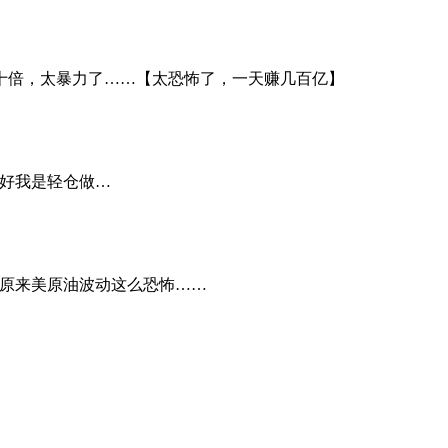
十倍，太暴力了……【太恐怖了，一天赚几百亿】
还好我是轻仓做…
！！原来美原油波动这么恐怖……