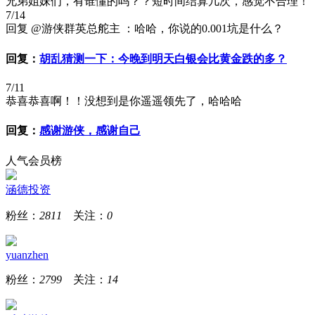
兄弟姐妹们，有谁懂的吗？？短时间结算几次，感觉不合理！
7/14
回复 @游侠群英总舵主 ：哈哈，你说的0.001坑是什么？
回复：
胡乱猜测一下：今晚到明天白银会比黄金跌的多？
7/11
恭喜恭喜啊！！没想到是你遥遥领先了，哈哈哈
回复：
感谢游侠，感谢自己
人气会员榜
涵德投资
粉丝：
2811
关注：
0
yuanzhen
粉丝：
2799
关注：
14