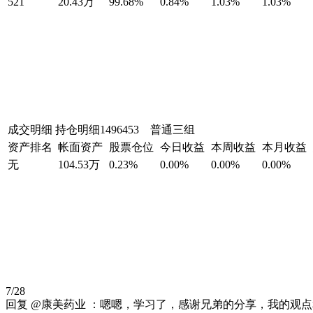
521
20.43万
99.68%
0.84%
1.03%
1.03%
成交明细
持仓明细
1496453 普通三组
资产排名
帐面资产
股票仓位
今日收益
本周收益
本月收益
无
104.53万
0.23%
0.00%
0.00%
0.00%
7/28
回复 @康美药业 ：嗯嗯，学习了，感谢兄弟的分享，我的观