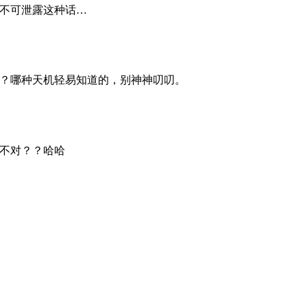
机不可泄露这种话…
机？哪种天机轻易知道的，别神神叨叨。
对不对？？哈哈