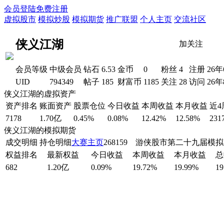
会员登陆
免费注册
虚拟股市
模拟炒股
模拟期货
推广联盟
个人主页
交流社区
侠义江湖
加关注
会员等级
中级会员
钻石
6.53
金币
0
粉丝
4
注册
26
UID
794349
帖子
185
财富币
1185
关注
28
访问
26
侠义江湖的虚拟资产
资产排名
账面资产
股票仓位
今日收益
本周收益
本月收益
近
7178
1.70亿
0.45%
0.08%
12.42%
12.58%
231
侠义江湖的模拟期货
成交明细
持仓明细
大赛主页
268159 游侠股市第二十九届模
权益排名
最新权益
今日收益
本周收益
本月收益
总
682
1.20亿
0.09%
19.72%
19.99%
19