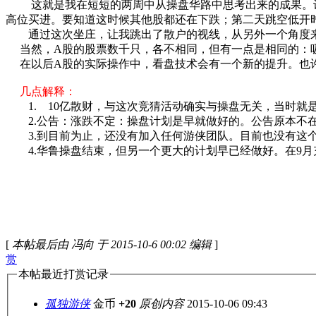
这就是我在短短的两周中从操盘华路中思考出来的成果。许
高位买进。要知道这时候其他股都还在下跌；第二天跳空低开
通过这次坐庄，让我跳出了散户的视线，从另外一个角度来
当然，A股的股票数千只，各不相同，但有一点是相同的：吸
在以后A股的实际操作中，看盘技术会有一个新的提升。也许
几点解释：
1. 10亿散财，与这次竞猜活动确实与操盘无关，当时就
2.公告：涨跌不定：操盘计划是早就做好的。公告原本不
3.到目前为止，还没有加入任何游侠团队。目前也没有这
4.华鲁操盘结束，但另一个更大的计划早已经做好。在9月
[
本帖最后由 冯向 于 2015-10-6 00:02 编辑
]
赏
本帖最近打赏记录
孤独游侠
金币
+20
原创内容
2015-10-06 09:43