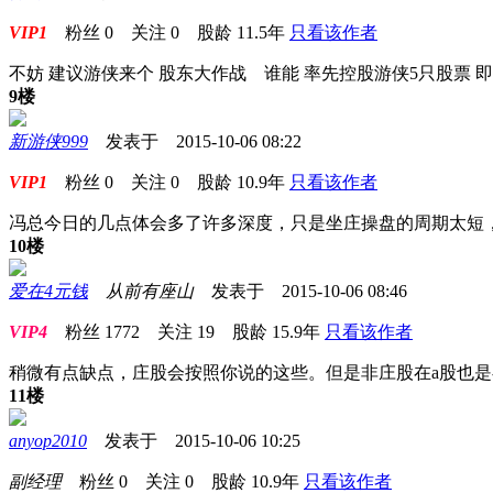
VIP1
粉丝
0
关注
0
股龄
11.5年
只看该作者
不妨 建议游侠来个 股东大作战 谁能 率先控股游侠5只股票 
9楼
新游侠999
发表于 2015-10-06 08:22
VIP1
粉丝
0
关注
0
股龄
10.9年
只看该作者
冯总今日的几点体会多了许多深度，只是坐庄操盘的周期太短
10楼
爱在4元钱
从前有座山
发表于 2015-10-06 08:46
VIP4
粉丝
1772
关注
19
股龄
15.9年
只看该作者
稍微有点缺点，庄股会按照你说的这些。但是非庄股在a股也是
11楼
anyop2010
发表于 2015-10-06 10:25
副经理
粉丝
0
关注
0
股龄
10.9年
只看该作者