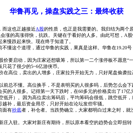
华鲁再见，操盘实践之三：最终收获
，而这也正越接近
A股
的性质，也正是我需要的。我归结为两个原因
什么会涨的高涨得快，抗跌。关键在于看好的人多。由此可想，A
起来慢跌起来快。现在终于知道了。
不懂这个道理，通过华鲁的实践，果真是这样。华鲁在19.20
股价要启动，因为庄家还想吸筹，所以第一二个涨停板不愿意“
板只花了很少的5~6亿游侠币。
价在高位，卖出的人增多，庄家拉升开始无力，只好尾盘偷袭拉
以前总不懂。高位换手，不是表明买的人很多吗，后势怎么会下
买的人很多。记得第一天下跌时，在60多元的价格卖出了17亿
空低开）。因为高位卖出筹码后，平均筹码会很低，跳空低开，
亏越补，最后资金用尽，只好开始在论坛发些牢骚。
前面有
抄底
者，补仓者。当跌势确立，大家都明白过来之时，就没
新庄入驻。大家对新庄有期待，所以原本看空的趋势会立即扭转