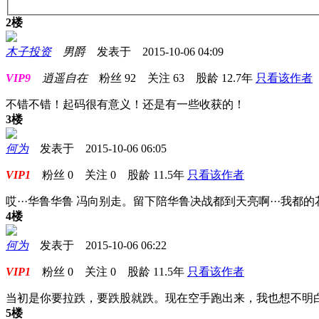
2楼
木子投资
男爵
发表于 2015-10-06 04:09
VIP9
逍遥自在
粉丝
92
关注
63
股龄
12.7年
只看该作者
不错不错！起码很有意义！还是有一些收获的！
3楼
何为
发表于 2015-10-06 06:05
VIP1
粉丝
0
关注
0
股龄
11.5年
只看该作者
哎···华鲁华鲁 冯向别走。留下陪华鲁决战都到天亮啊···我都的
4楼
何为
发表于 2015-10-06 06:22
VIP1
粉丝
0
关注
0
股龄
11.5年
只看该作者
当初是你要拉跌，要跌股就跌。现在空手跑出来，我也想不明
5楼