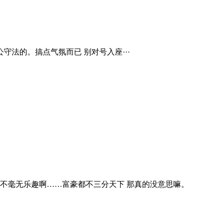
法的。搞点气氛而已 别对号入座···
要不毫无乐趣啊……富豪都不三分天下 那真的没意思嘛。