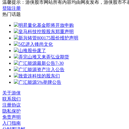
温馨提示：游侠股市网站所有内容均由网友发布，游侠股市不
登陆
注册
热门话题
明昇量化基金即将开放申购
皇马科技控股股东郑重声明
新兴铸管800175股价维护声明
5亿进入锋尚文化
山推股份废了
弄完山堆又来弄弘业期货
广汇能源最新公告7-30
广汇能源资产注入公告
致壹连科技的股东们
广汇能源5%举牌公告
关于游侠
联系我们
注册协议
隐私保护
免责声明
入门指南