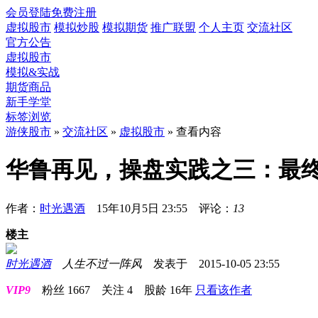
会员登陆
免费注册
虚拟股市
模拟炒股
模拟期货
推广联盟
个人主页
交流社区
官方公告
虚拟股市
模拟&实战
期货商品
新手学堂
标签浏览
游侠股市
»
交流社区
»
虚拟股市
» 查看内容
华鲁再见，操盘实践之三：最
作者：
时光遇酒
15年10月5日 23:55 评论：
13
楼主
时光遇酒
人生不过一阵风
发表于 2015-10-05 23:55
VIP9
粉丝
1667
关注
4
股龄
16年
只看该作者