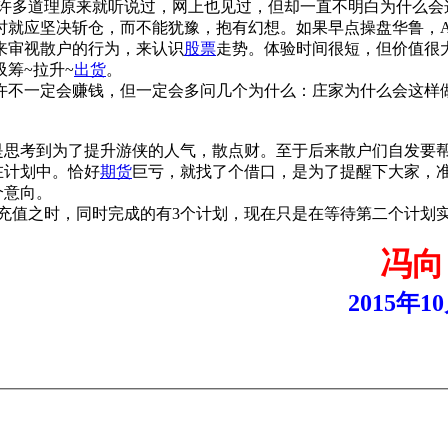
多道理原来就听说过，网上也见过，但却一直不明白为什么会
时就应坚决斩仓，而不能犹豫，抱有幻想。如果早点操盘华鲁，
审视散户的行为，来认识
股票
走势。体验时间很短，但价值很
筹~拉升~
出货
。
不一定会赚钱，但一定会多问几个为什么：庄家为什么会这样
是思考到为了提升游侠的人气，散点财。至于后来散户们自发要
在计划中。恰好
期货
巨亏，就找了个借口，是为了提醒下大家，
个意向。
充值之时，同时完成的有3个计划，现在只是在等待第二个计划
冯向
2015年1