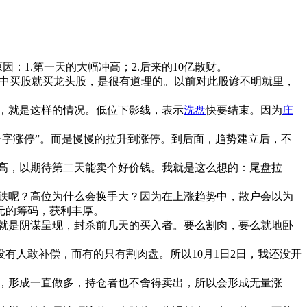
：1.第一天的大幅冲高；2.后来的10亿散财。
股中买股就买龙头股，是很有道理的。以前对此股谚不明就里，
号，就是这样的情况。低位下影线，表示
洗盘
快要结束。因为
庄
一字涨停”。而是慢慢的拉升到涨停。到后面，趋势建立后，不
高，以期待第二天能卖个好价钱。我就是这么想的：尾盘拉
跌呢？高位为什么会换手大？因为在上涨趋势中，散户会以为
元的筹码，获利丰厚。
就是阴谋呈现，封杀前几天的买入者。要么割肉，要么就地卧
有人敢补偿，而有的只有割肉盘。所以10月1日2日，我还没开
，形成一直做多，持仓者也不舍得卖出，所以会形成无量涨