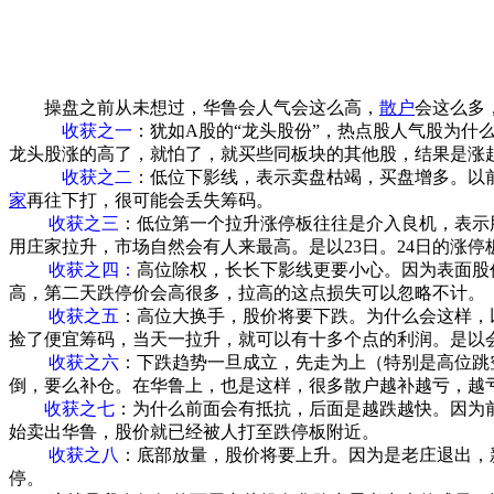
操盘之前从未想过，华鲁会人气会这么高，
散户
会这么多
收获之一
：犹如A股的“龙头股份”，热点股人气股为
龙头股涨的高了，就怕了，就买些同板块的其他股，结果是涨
收获之二
：低位下影线，表示卖盘枯竭，买盘增多。以前
家
再往下打，很可能会丢失筹码。
收获之三
：低位第一个拉升涨停板往往是介入良机，表示
用庄家拉升，市场自然会有人来最高。是以23日。24日的涨停
收获之四：
高位除权，长长下影线更要小心。因为表面股
高，第二天跌停价会高很多，拉高的这点损失可以忽略不计。
收获之五
：高位大换手，股价将要下跌。为什么会这样，
捡了便宜筹码，当天一拉升，就可以有十多个点的利润。是以会
收获之六
：下跌趋势一旦成立，先走为上（特别是高位跳
倒，要么补仓。在华鲁上，也是这样，很多散户越补越亏，越
收获之七
：为什么前面会有抵抗，后面是越跌越快。因为
始卖出华鲁，股价就已经被人打至跌停板附近。
收获之八
：底部放量，股价将要上升。因为是老庄退出，
停。