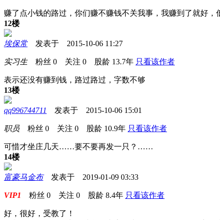
赚了点小钱的路过，你们赚不赚钱不关我事，我赚到了就好，
12楼
埃保常
发表于 2015-10-06 11:27
实习生
粉丝
0
关注
0
股龄
13.7年
只看该作者
表示还没有赚到钱，路过路过，字数不够
13楼
qq996744711
发表于 2015-10-06 15:01
职员
粉丝
0
关注
0
股龄
10.9年
只看该作者
可惜才坐庄几天……要不要再发一只？……
14楼
富豪马金布
发表于 2019-01-09 03:33
VIP1
粉丝
0
关注
0
股龄
8.4年
只看该作者
好，很好，受教了！