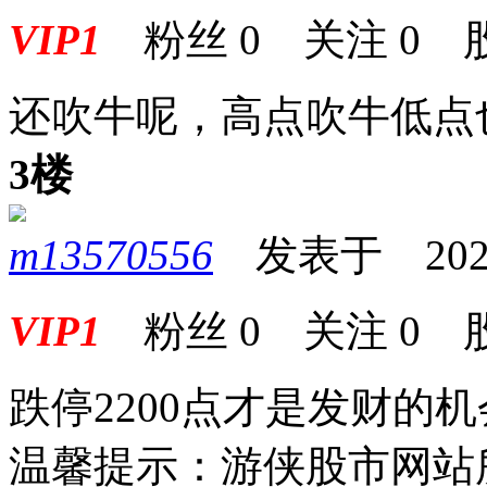
VIP1
粉丝
0
关注
0
还吹牛呢，高点吹牛低点
3楼
m13570556
发表于 2023-0
VIP1
粉丝
0
关注
0
跌停2200点才是发财的
温馨提示：游侠股市网站