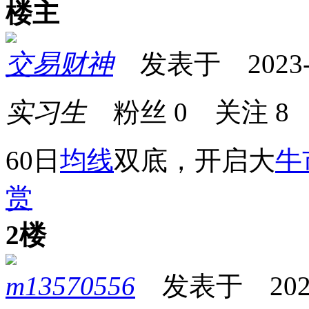
楼主
交易财神
发表于 2023-03
实习生
粉丝
0
关注
8
60日
均线
双底，开启大
牛
赏
2楼
m13570556
发表于 2023-0