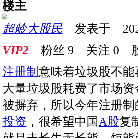
楼主
超龄大股民
发表于 2023-0
VIP2
粉丝
9
关注
0
注册制
意味着垃圾股不能
大量垃圾股耗费了市场资
被摒弃，所以今年注册制
投资
，很希望中国
A股
复