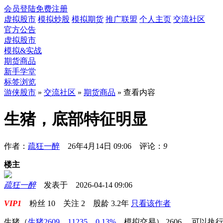
会员登陆
免费注册
虚拟股市
模拟炒股
模拟期货
推广联盟
个人主页
交流社区
官方公告
虚拟股市
模拟&实战
期货商品
新手学堂
标签浏览
游侠股市
»
交流社区
»
期货商品
» 查看内容
生猪，底部特征明显
作者：
疏狂一醉
26年4月14日 09:06 评论：
9
楼主
疏狂一醉
发表于 2026-04-14 09:06
VIP1
粉丝
10
关注
2
股龄
3.2年
只看该作者
生猪
（
生猪2609，11235，0.13%
，
模拟交易
）
2606， 可以执