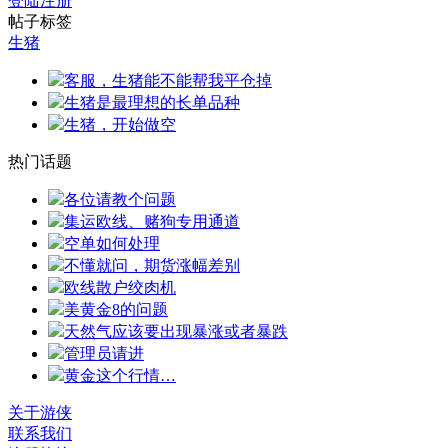
登陆
注册
帖子标签
生猪
客服，生猪能不能帮我平仓掉
生猪是最理想的长单品种
生猪，开始做空
热门话题
各位请教个问题
集运欧线、赌狗专用通道
空单如何处理
不懂就问，期货涨幅差别
欧线散户绞肉机
美黄金8的问题
天然气应该要出现暴涨或者暴跌
管理员请进
黄金这个行情…
关于游侠
联系我们