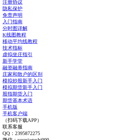
注册协议
隐私保护
免责声明
入门指南
分时图详解
K线图教程
移动平均线教程
技术指标
虚拟坐庄指引
新手学堂
融资融券指南
庄家和散户的区别
模拟炒股新手入门
模拟期货新手入门
股指期货入门
期货基本术语
手机版
手机客户端
（扫码下载APP）
联系客服
QQ：2395872275
微信：youxiagushi999