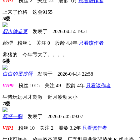
VIP1
粉丝
2
关注
25
股龄
5月
只看该作者
上来了价格，这会9155，
5楼
股市铁韭菜
发表于 2026-04-14 19:21
经理
粉丝
1
关注
0
股龄
4.4年
只看该作者
养猪的，今年亏大了。。。。
6楼
白白的黑皮蛋
发表于 2026-04-14 22:58
VIP9
粉丝
1015
关注
49
股龄
4年
只看该作者
生猪玩远月才刺激，近月波动太小
7楼
疏狂一醉
发表于 2026-05-05 09:07
VIP1
粉丝
10
关注
2
股龄
3.2年
只看该作者
生猪可加仓，攻击姿态明显，厂字型是非常强势的 K 线走势，