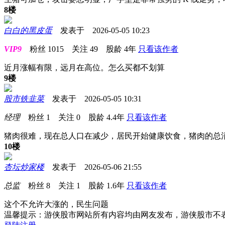
8楼
白白的黑皮蛋
发表于 2026-05-05 10:23
VIP9
粉丝
1015
关注
49
股龄
4年
只看该作者
近月涨幅有限，远月在高位。怎么买都不划算
9楼
股市铁韭菜
发表于 2026-05-05 10:31
经理
粉丝
1
关注
0
股龄
4.4年
只看该作者
猪肉很难，现在总人口在减少，居民开始健康饮食，猪肉的总
10楼
杏坛炒家楼
发表于 2026-05-06 21:55
总监
粉丝
8
关注
1
股龄
1.6年
只看该作者
这个不允许大涨的，民生问题
温馨提示：游侠股市网站所有内容均由网友发布，游侠股市不