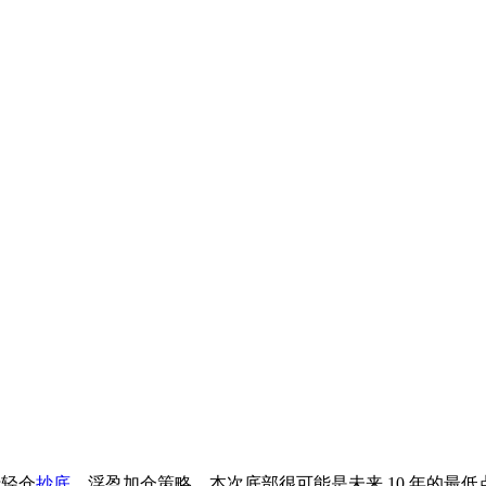
行轻仓
抄底
，浮盈加仓策略，本次底部很可能是未来 10 年的最