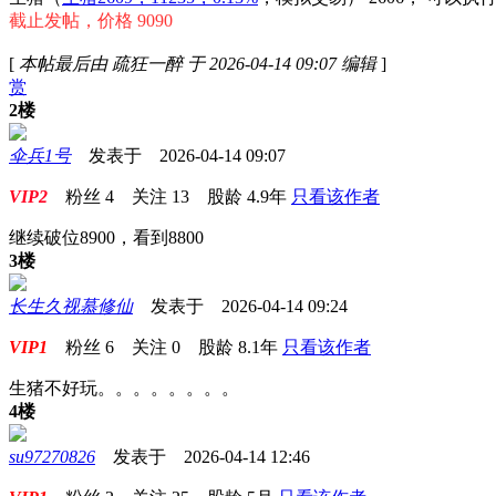
截止发帖，
价格 9090
[
本帖最后由 疏狂一醉 于 2026-04-14 09:07 编辑
]
赏
2楼
伞兵1号
发表于 2026-04-14 09:07
VIP2
粉丝
4
关注
13
股龄
4.9年
只看该作者
继续破位8900，看到8800
3楼
长生久视慕修仙
发表于 2026-04-14 09:24
VIP1
粉丝
6
关注
0
股龄
8.1年
只看该作者
生猪不好玩。。。。。。。。
4楼
su97270826
发表于 2026-04-14 12:46