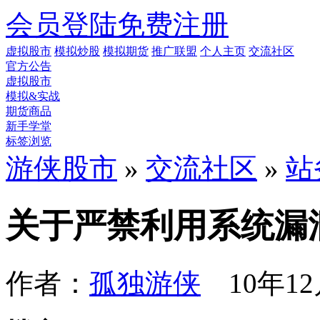
会员登陆
免费注册
虚拟股市
模拟炒股
模拟期货
推广联盟
个人主页
交流社区
官方公告
虚拟股市
模拟&实战
期货商品
新手学堂
标签浏览
游侠股市
»
交流社区
»
站
关于严禁利用系统漏
作者：
孤独游侠
10年12