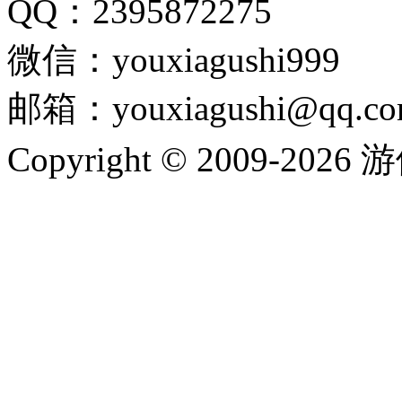
QQ：2395872275
微信：youxiagushi999
邮箱：youxiagushi@qq.c
Copyright © 2009-202