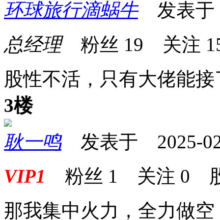
环球旅行滴蜗牛
发表于 20
总经理
粉丝
19
关注
1
股性不活，只有大佬能接
3楼
耿一鸣
发表于 2025-02-2
VIP1
粉丝
1
关注
0
那我集中火力，全力做空