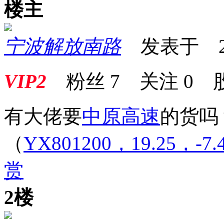
楼主
宁波解放南路
发表于 2025
VIP2
粉丝
7
关注
0
有大佬要
中原高速
的货吗
（
YX801200，19.25，-7.
赏
2楼