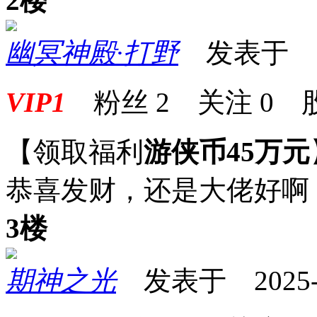
2楼
幽冥神殿·打野
发表于 2025
VIP1
粉丝
2
关注
0
【领取福利
游侠币45万元
恭喜发财，还是大佬好啊
3楼
期神之光
发表于 2025-02