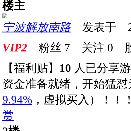
楼主
宁波解放南路
发表于 2025
VIP2
粉丝
7
关注
0
【福利贴】
10
人已分享
资金准备就绪，开始猛怼
9.94%
，
虚拟买入
）
！！
赏