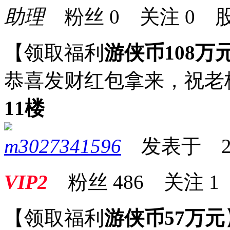
助理
粉丝
0
关注
0
股
【领取福利
游侠币108万
恭喜发财红包拿来，祝老
11楼
m3027341596
发表于 2025
VIP2
粉丝
486
关注
1
【领取福利
游侠币57万元