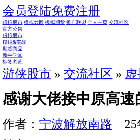
会员登陆
免费注册
虚拟股市
模拟炒股
模拟期货
推广联盟
个人主页
交流社区
官方公告
虚拟股市
模拟&实战
期货商品
新手学堂
标签浏览
游侠股市
»
交流社区
»
虚
感谢大佬接中原高速
作者：
宁波解放南路
25年