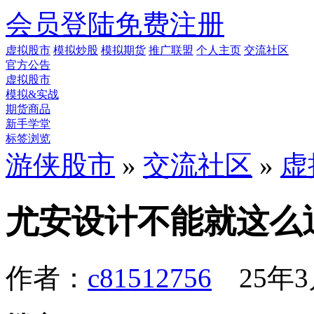
会员登陆
免费注册
虚拟股市
模拟炒股
模拟期货
推广联盟
个人主页
交流社区
官方公告
虚拟股市
模拟&实战
期货商品
新手学堂
标签浏览
游侠股市
»
交流社区
»
虚
尤安设计不能就这么
作者：
c81512756
25年3月