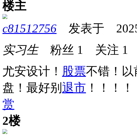
楼主
c81512756
发表于 2025-0
实习生
粉丝
1
关注
1
尤安设计！
股票
不错！以
盘！最好别
退市
！！！！
赏
2楼