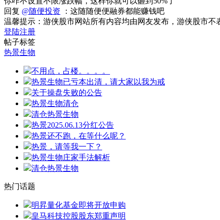
你咋不设置不限涨跌幅，这样你就可以砸到50%了
回复
@随便投资
：这随随便便融券都能赚钱吧
温馨提示：游侠股市网站所有内容均由网友发布，游侠股市不
登陆
注册
帖子标签
热景生物
不用点，占楼。。。。
热景生物已亏本出清，请大家以我为戒
关于操盘失败的公告
热景生物清仓
清仓热景生物
热景2025.06.13分红公告
热景还不跑，在等什么呢？
热景，请等我一下？
热景生物庄家手法解析
清仓热景生物
热门话题
明昇量化基金即将开放申购
皇马科技控股股东郑重声明