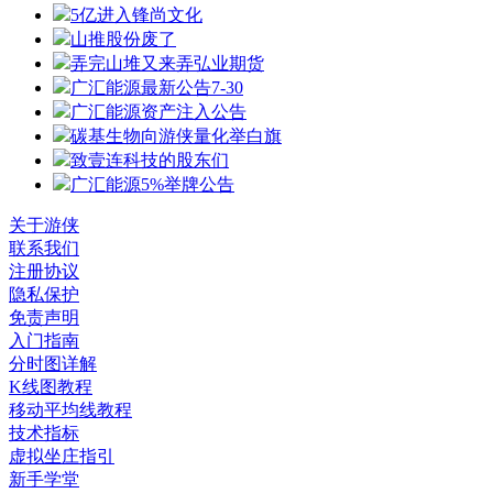
5亿进入锋尚文化
山推股份废了
弄完山堆又来弄弘业期货
广汇能源最新公告7-30
广汇能源资产注入公告
碳基生物向游侠量化举白旗
致壹连科技的股东们
广汇能源5%举牌公告
关于游侠
联系我们
注册协议
隐私保护
免责声明
入门指南
分时图详解
K线图教程
移动平均线教程
技术指标
虚拟坐庄指引
新手学堂