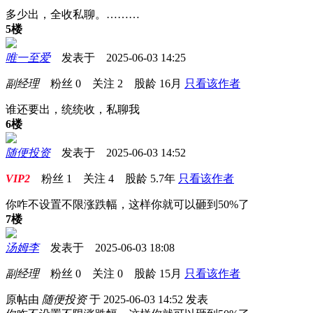
多少出，全收私聊。………
5楼
唯一至爱
发表于 2025-06-03 14:25
副经理
粉丝
0
关注
2
股龄
16月
只看该作者
谁还要出，统统收，私聊我
6楼
随便投资
发表于 2025-06-03 14:52
VIP2
粉丝
1
关注
4
股龄
5.7年
只看该作者
你咋不设置不限涨跌幅，这样你就可以砸到50%了
7楼
汤姆李
发表于 2025-06-03 18:08
副经理
粉丝
0
关注
0
股龄
15月
只看该作者
原帖由
随便投资
于 2025-06-03 14:52 发表