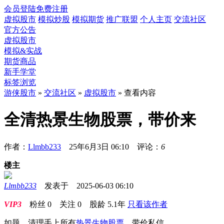
会员登陆
免费注册
虚拟股市
模拟炒股
模拟期货
推广联盟
个人主页
交流社区
官方公告
虚拟股市
模拟&实战
期货商品
新手学堂
标签浏览
游侠股市
»
交流社区
»
虚拟股市
» 查看内容
全清热景生物股票，带价来
作者：
Llmbb233
25年6月3日 06:10 评论：
6
楼主
Llmbb233
发表于 2025-06-03 06:10
VIP3
粉丝
0
关注
0
股龄
5.1年
只看该作者
如题，清理手上所有
热景生物
股票
。带价私信。