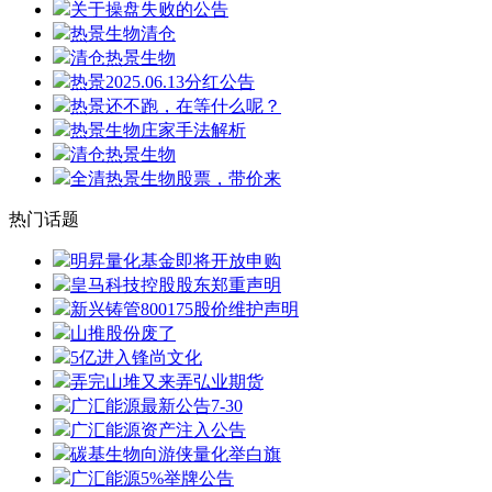
关于操盘失败的公告
热景生物清仓
清仓热景生物
热景2025.06.13分红公告
热景还不跑，在等什么呢？
热景生物庄家手法解析
清仓热景生物
全清热景生物股票，带价来
热门话题
明昇量化基金即将开放申购
皇马科技控股股东郑重声明
新兴铸管800175股价维护声明
山推股份废了
5亿进入锋尚文化
弄完山堆又来弄弘业期货
广汇能源最新公告7-30
广汇能源资产注入公告
碳基生物向游侠量化举白旗
广汇能源5%举牌公告