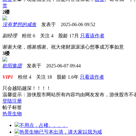
赏
2楼
没有梦想的咸鱼
发表于 2025-06-06 09:52
副经理
粉丝
6
关注
4
股龄
17月
只看该作者
谢谢大佬，感谢感谢。祝大佬财源滚滚心想事成万事如意
3楼
欧阳集团
发表于 2025-06-07 09:44
VIP1
粉丝
4
关注
18
股龄
1.6年
只看该作者
只会越陷越深！！！！
温馨提示：游侠股市网站所有内容均由网友发布，游侠股市不
登陆
注册
帖子标签
热景生物
不用点，占楼。。。。
热景生物已亏本出清，请大家以我为戒