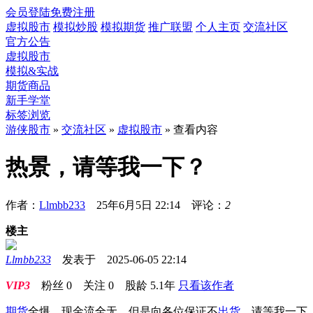
会员登陆
免费注册
虚拟股市
模拟炒股
模拟期货
推广联盟
个人主页
交流社区
官方公告
虚拟股市
模拟&实战
期货商品
新手学堂
标签浏览
游侠股市
»
交流社区
»
虚拟股市
» 查看内容
热景，请等我一下？
作者：
Llmbb233
25年6月5日 22:14 评论：
2
楼主
Llmbb233
发表于 2025-06-05 22:14
VIP3
粉丝
0
关注
0
股龄
5.1年
只看该作者
期货
全爆，现金流全无，但是向各位保证不
出货
。请等我一下