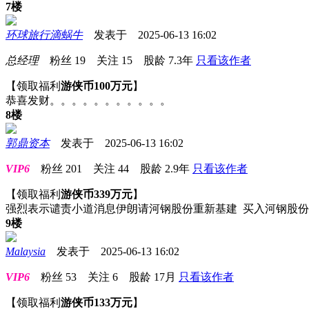
7楼
环球旅行滴蜗牛
发表于 2025-06-13 16:02
总经理
粉丝
19
关注
15
股龄
7.3年
只看该作者
【领取福利
游侠币100万元
】
恭喜发财。。。。。。。。。。。
8楼
郭鼎资本
发表于 2025-06-13 16:02
VIP6
粉丝
201
关注
44
股龄
2.9年
只看该作者
【领取福利
游侠币339万元
】
强烈表示谴责小道消息伊朗请河钢股份重新基建 买入河钢股
9楼
Malaysia
发表于 2025-06-13 16:02
VIP6
粉丝
53
关注
6
股龄
17月
只看该作者
【领取福利
游侠币133万元
】