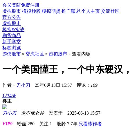
会员登陆
免费注册
虚拟股市
模拟炒股
模拟期货
推广联盟
个人主页
交流社区
官方公告
虚拟股市
模拟&实战
期货商品
新手学堂
标签浏览
游侠股市
»
交流社区
»
虚拟股市
» 查看内容
一个美国懂王，一个中东硬汉
作者：
刀小刀
25年6月13日 15:57 评论：
109
1
2
3
4
5
6
楼主
刀小刀
像不像女神
发表于 2025-06-13 15:57
VIP9
粉丝
280
关注
1
股龄
7.7年
只看该作者