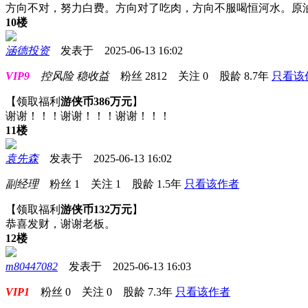
方向不对，努力白费。方向对了吃肉，方向不服喝恒河水。原
10楼
涵德投资
发表于 2025-06-13 16:02
VIP9
控风险 稳收益
粉丝
2812
关注
0
股龄
8.7年
只看该
【领取福利
游侠币386万元
】
谢谢！！！谢谢！！！谢谢！！！
11楼
袁先森
发表于 2025-06-13 16:02
副经理
粉丝
1
关注
1
股龄
1.5年
只看该作者
【领取福利
游侠币132万元
】
恭喜发财，谢谢老板。
12楼
m80447082
发表于 2025-06-13 16:03
VIP1
粉丝
0
关注
0
股龄
7.3年
只看该作者