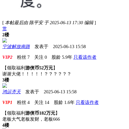
[
本帖最后由 陈平安 于 2025-06-13 17:30 编辑
]
赏
2楼
宁波解放南路
发表于 2025-06-13 15:58
VIP2
粉丝
7
关注
0
股龄
5.9年
只看该作者
【领取福利
游侠币52万元
】
谢谢大佬！！！！！？？？？？？
3楼
鸿运齐天
发表于 2025-06-13 15:58
VIP1
粉丝
4
关注
14
股龄
1.6年
只看该作者
【领取福利
游侠币182万元
】
老板大气老板发财，老板666
4楼