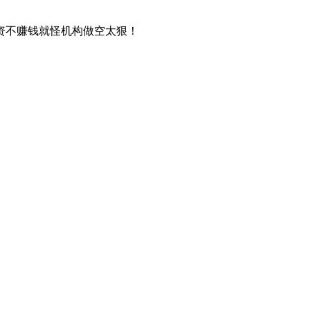
资不赚钱就怪机构做空太狠！