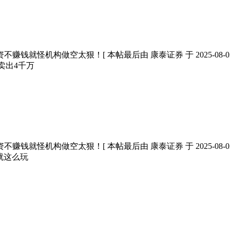
构做空太狠！[ 本帖最后由 康泰证券 于 2025-08-03 21
卖出4千万
构做空太狠！[ 本帖最后由 康泰证券 于 2025-08-03 21
就这么玩