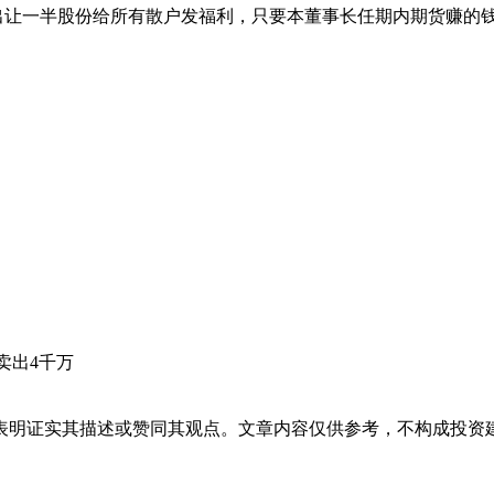
7，出让一半股份给所有散户发福利，只要本董事长任期内期货赚的
卖出4千万
表明证实其描述或赞同其观点。文章内容仅供参考，不构成投资