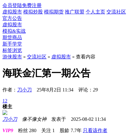
会员登陆
免费注册
虚拟股市
模拟炒股
模拟期货
推广联盟
个人主页
交流社区
官方公告
虚拟股市
模拟&实战
期货商品
新手学堂
标签浏览
游侠股市
»
交流社区
»
虚拟股市
» 查看内容
海联金汇第一期公告
作者：
刀小刀
25年8月2日 11:34 评论：
29
1
2
楼主
刀小刀
像不像女神
发表于 2025-08-02 11:34
VIP9
粉丝
280
关注
1
股龄
7.7年
只看该作者