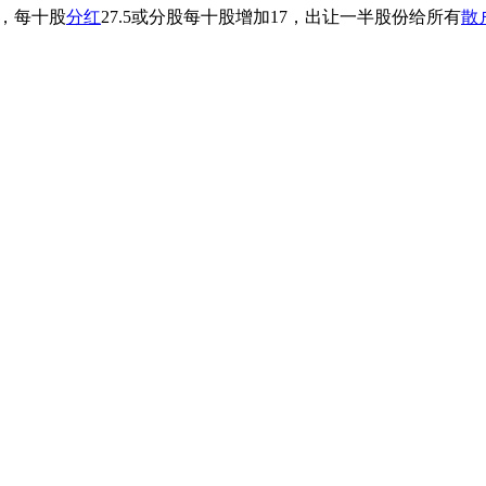
亿，每十股
分红
27.5或分股每十股增加17，出让一半股份给所有
散