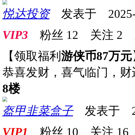
悦达投资
发表于 2025-08
VIP3
粉丝
12
关注
2
【领取福利
游侠币87万元
恭喜发财，喜气临门，财
8楼
盔甲韭菜盒子
发表于 2025
VIP1
粉丝
10
关注
16