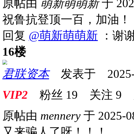
原帖由
萌新萌萌新
于 202
祝鲁抗登顶一百，加油！
回复
@萌新萌萌新
：谢
16楼
君联资本
发表于 2025-08
VIP2
粉丝
19
关注
9
原帖由
mennery
于 2025-0
又来骗人了呀！！！