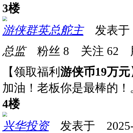
3楼
游侠群英总舵主
发表于 20
总监
粉丝
8
关注
62
【领取福利
游侠币19万元
加油！老板你是最棒的！
4楼
兴华投资
发表于 2025-08