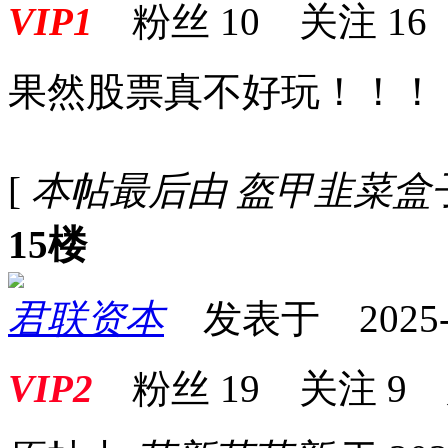
VIP1
粉丝
10
关注
16
果然股票真不好玩！！！
[
本帖最后由 盔甲韭菜盒子 于 2
15楼
君联资本
发表于 2025-08
VIP2
粉丝
19
关注
9