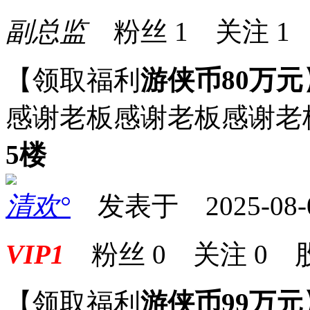
副总监
粉丝
1
关注
1
【领取福利
游侠币80万元
感谢老板感谢老板感谢老
5楼
清欢°
发表于 2025-08-06
VIP1
粉丝
0
关注
0
【领取福利
游侠币99万元