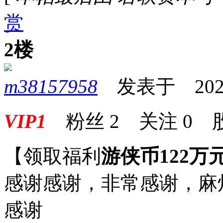
赏
2楼
m38157958
发表于 2025-0
VIP1
粉丝
2
关注
0
【领取福利
游侠币122万
感谢感谢，非常感谢，麻
感谢