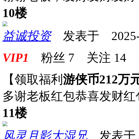
10楼
益诚投资
发表于 2025-08
VIP1
粉丝
7
关注
14
【领取福利
游侠币212万
多谢老板红包恭喜发财红
11楼
风灵月影大湿兄
发表于 20