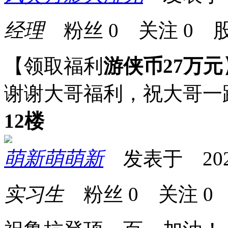
经理
粉丝
0
关注
0
股
【领取福利
游侠币27万元
谢谢大哥福利，祝大哥一
12楼
萌新萌萌新
发表于 2025-0
实习生
粉丝
0
关注
0