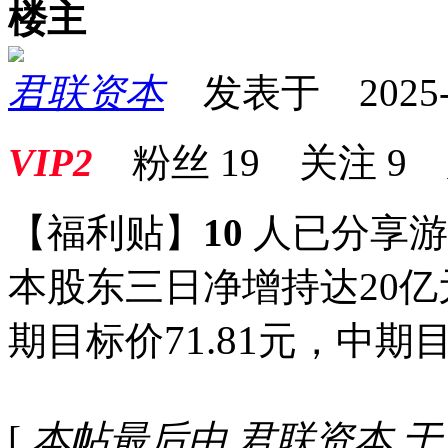
楼主
君联资本
发表于 2025-08
VIP2
粉丝
19
关注
9
【福利贴】
10
人已分享
本股东三日净增持达20
71.81
期目标价
元，中期
[
本帖最后由 君联资本 于 202