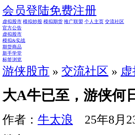
会员登陆
免费注册
虚拟股市
模拟炒股
模拟期货
推广联盟
个人主页
交流社区
官方公告
虚拟股市
模拟&实战
期货商品
新手学堂
标签浏览
游侠股市
»
交流社区
»
虚
大A牛已至，游侠何
作者：
牛太浪
25年8月23