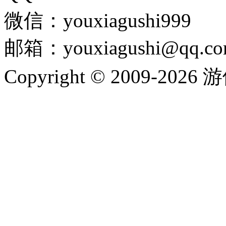
微信：youxiagushi999
邮箱：youxiagushi@qq.c
Copyright © 2009-202