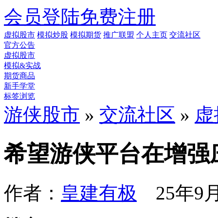
会员登陆
免费注册
虚拟股市
模拟炒股
模拟期货
推广联盟
个人主页
交流社区
官方公告
虚拟股市
模拟&实战
期货商品
新手学堂
标签浏览
游侠股市
»
交流社区
»
虚
希望游侠平台在增强
作者：
皇建有极
25年9月