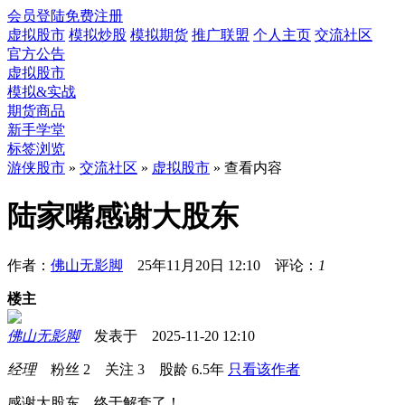
会员登陆
免费注册
虚拟股市
模拟炒股
模拟期货
推广联盟
个人主页
交流社区
官方公告
虚拟股市
模拟&实战
期货商品
新手学堂
标签浏览
游侠股市
»
交流社区
»
虚拟股市
» 查看内容
陆家嘴感谢大股东
作者：
佛山无影脚
25年11月20日 12:10 评论：
1
楼主
佛山无影脚
发表于 2025-11-20 12:10
经理
粉丝
2
关注
3
股龄
6.5年
只看该作者
感谢大股东，终于解套了！