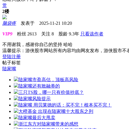
赏
2楼
脑袋疼
发表于 2025-11-21 10:20
VIP9
粉丝
2613
关注
8
股龄
9.3年
只看该作者
不用谢我，感谢你自己的坚持 哈哈
温馨提示：游侠股市网站所有内容均由网友发布，游侠股市不
登陆
注册
帖子标签
陆家嘴
陆家嘴市盈高估，顶板高风险
陆家嘴还有敢融券的
三只TS股，哪一只有价值抄底？
陆家嘴风险提示
陆家嘴 用贝莱德的话：买不完！根本买不完！
大橙基金 出现在陆家嘴十大股东之列
陆家嘴最后大甩卖
浙江东方对陆家嘴带来的感想