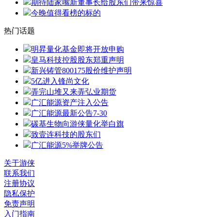
期待陆家嘴新董事长给股东们带来惊喜
今晚值得看榜的标的
热门话题
明昇量化基金即将开放申购
皇马科技控股股东郑重声明
新兴铸管800175股价维护声明
5亿进入锋尚文化
弄完山堆又来弄弘业期货
广汇能源资产注入公告
广汇能源最新公告7-30
碳基生物向游侠量化举白旗
致壹连科技的股东们
广汇能源5%举牌公告
关于游侠
联系我们
注册协议
隐私保护
免责声明
入门指南