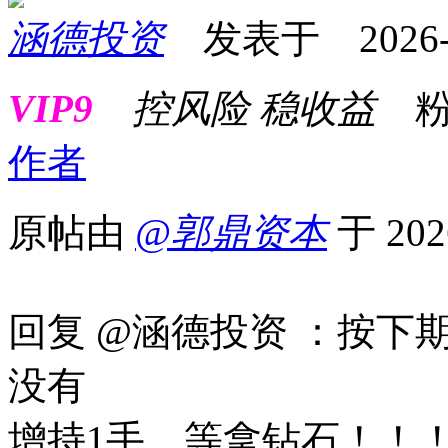
涵德投资
发表于 2026-01
VIP9
控风险 稳收益
粉
作者
原帖由
@郭鼎资本
于 202
回复 @涵德投资 ：按下
没有
增持1手，等拿钻石！！