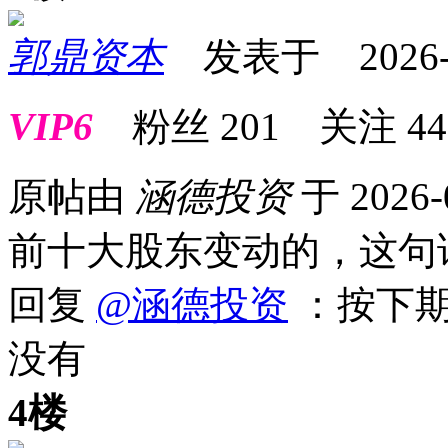
郭鼎资本
发表于 2026-01
VIP6
粉丝
201
关注
44
原帖由
涵德投资
于 2026-
前十大股东变动的，这句
回复
@涵德投资
：按下期
没有
4楼