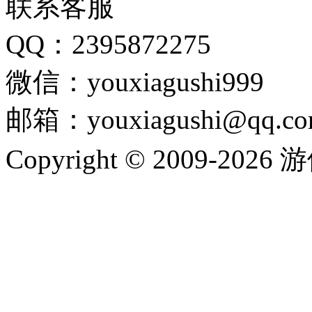
联系客服
QQ：2395872275
微信：youxiagushi999
邮箱：youxiagushi@qq.c
Copyright © 2009-202