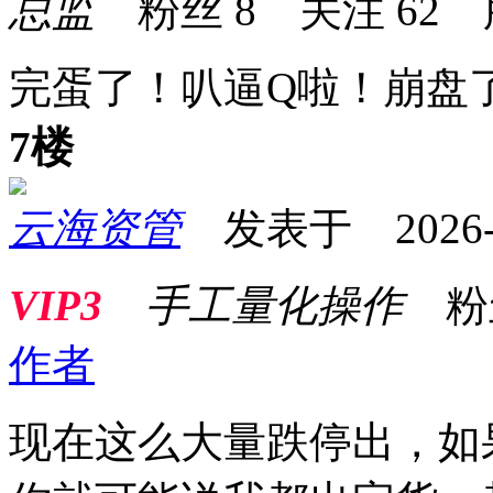
总监
粉丝
8
关注
62
完蛋了！叭逼Q啦！崩盘
7楼
云海资管
发表于 2026-01
VIP3
手工量化操作
粉
作者
现在这么大量跌停出，如