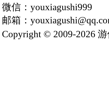
微信：youxiagushi999
邮箱：youxiagushi@qq.c
Copyright © 2009-202