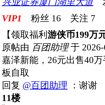
兴业证券厦门湖里大道
发表
VIP1
粉丝
16
关注
7
【领取福利
游侠币199万
原帖由
百团助理
于 2026-
嘉泽新能，26元出售40
板自取
回复
@百团助理
：谢谢
11楼