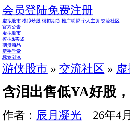
会员登陆
免费注册
虚拟股市
模拟炒股
模拟期货
推广联盟
个人主页
交流社区
官方公告
虚拟股市
模拟&实战
期货商品
新手学堂
标签浏览
游侠股市
»
交流社区
»
虚
含泪出售低YA好股
作者：
辰月凝光
26年4月