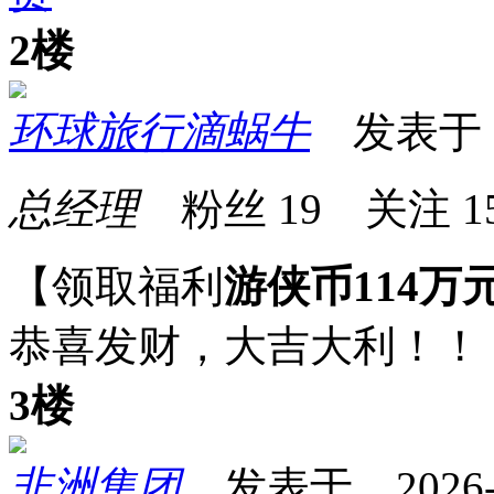
2楼
环球旅行滴蜗牛
发表于 20
总经理
粉丝
19
关注
1
【领取福利
游侠币114万
恭喜发财，大吉大利！！
3楼
非洲集团
发表于 2026-04