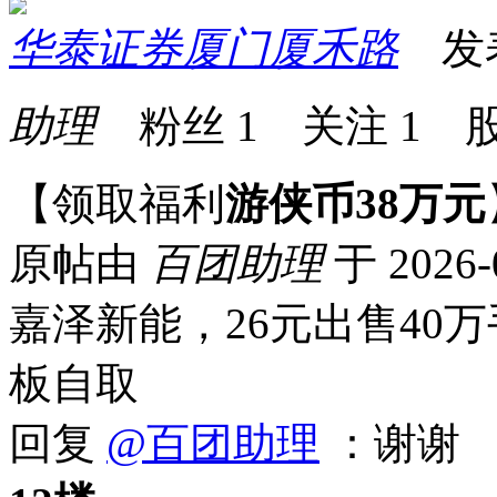
华泰证券厦门厦禾路
发表于
助理
粉丝
1
关注
1
股
【领取福利
游侠币38万元
原帖由
百团助理
于 2026-
嘉泽新能，26元出售40
板自取
回复
@百团助理
：谢谢