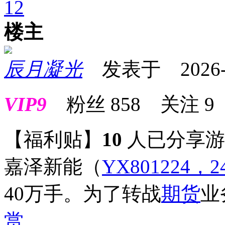
1
2
楼主
辰月凝光
发表于 2026-04
VIP9
粉丝
858
关注
9
【福利贴】
10
人已分享
嘉泽新能
（
YX801224，2
40万手。为了转战
期货
业
赏