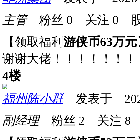
主管
粉丝
0
关注
0
股
【领取福利
游侠币63万元
谢谢大佬！！！！！！！
4楼
福州陈小群
发表于 2026-0
副经理
粉丝
2
关注
8