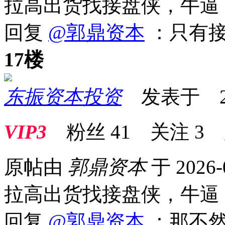
拉高出货找接盘侠，牛逼
回复
@郭鼎资本
：只有接
17楼
东振资本投资
发表于 2026
VIP3
粉丝
41
关注
3
原帖由
郭鼎资本
于 2026-
拉高出货找接盘侠，牛逼
回复
@郭鼎资本
：那不然