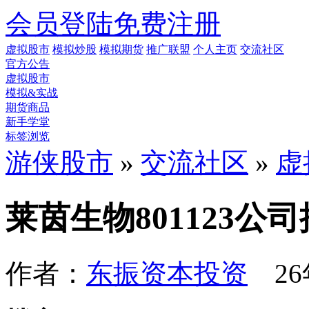
会员登陆
免费注册
虚拟股市
模拟炒股
模拟期货
推广联盟
个人主页
交流社区
官方公告
虚拟股市
模拟&实战
期货商品
新手学堂
标签浏览
游侠股市
»
交流社区
»
虚
莱茵生物801123公
作者：
东振资本投资
26年