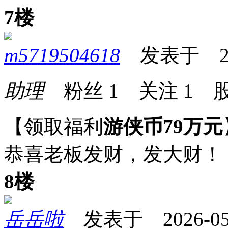
7楼
m5719504618
发表于 2026
助理
粉丝
1
关注
1
股
【领取福利
游侠币79万元
恭喜老板发财，发大财！
8楼
岳岳啦
发表于 2026-05-0