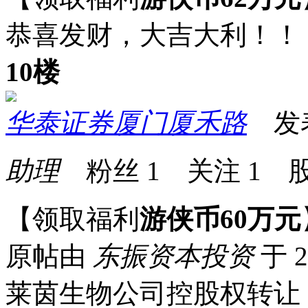
恭喜发财，大吉大利！！
10楼
华泰证券厦门厦禾路
发表于
助理
粉丝
1
关注
1
股
【领取福利
游侠币60万元
原帖由
东振资本投资
于 2
莱茵生物公司控股权转让