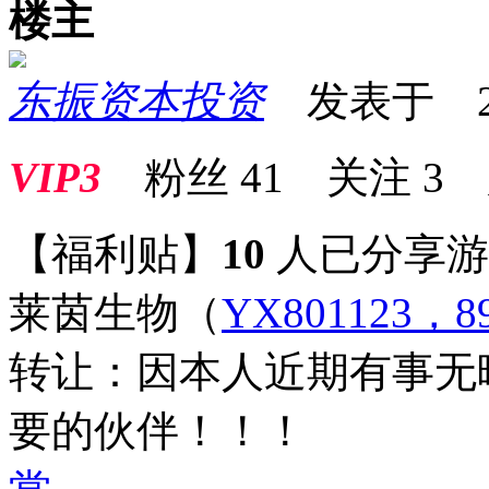
楼主
东振资本投资
发表于 2026
VIP3
粉丝
41
关注
3
【福利贴】
10
人已分享
莱茵生物
（
YX801123，89
转让：因本人近期有事无
要的伙伴！！！