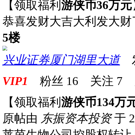
【领取福利
游侠币36万元
恭喜发财大吉大利发大财
5楼
兴业证券厦门湖里大道
发表
VIP1
粉丝
16
关注
7
【领取福利
游侠币134万
原帖由
东振资本投资
于 2
莱茵生物公司控股权转让