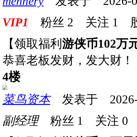
mennery
发表于 2026-05-
VIP1
粉丝
2
关注
1
【领取福利
游侠币102万
恭喜老板发财，发大财！
4楼
菜鸟资本
发表于 2026-05
副经理
粉丝
1
关注
0