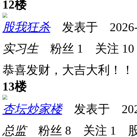
12楼
股我狂杀
发表于 2026-05
实习生
粉丝
1
关注
10
恭喜发财，大吉大利！！
13楼
杏坛炒家楼
发表于 2026-0
总监
粉丝
8
关注
1
股