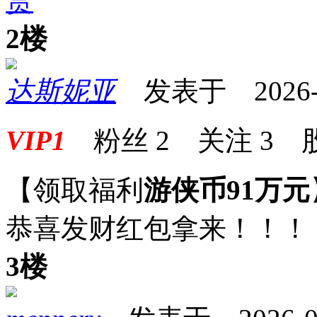
赏
2楼
达斯妮亚
发表于 2026-05
VIP1
粉丝
2
关注
3
【领取福利
游侠币91万元
恭喜发财红包拿来！！！
3楼