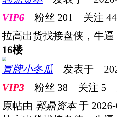
VIP6
粉丝
201
关注
44
拉高出货找接盘侠，牛逼
16楼
冒牌小冬瓜
发表于 2026-0
VIP3
粉丝
38
关注
5
原帖由
郭鼎资本
于 2026-