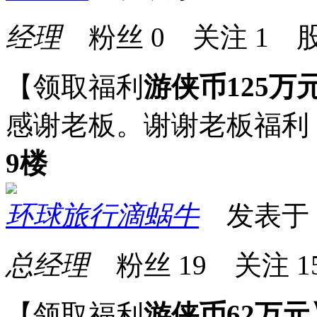
经理
粉丝
0
关注
1
股
【领取福利
游侠币125万
感谢老板。谢谢老板福利
9楼
环球旅行滴蜗牛
发表于 20
总经理
粉丝
19
关注
1
【领取福利
游侠币62万元