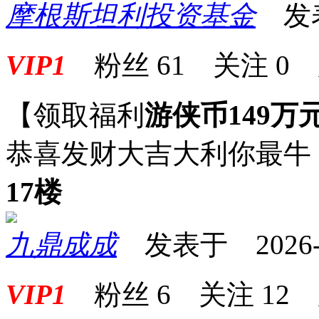
摩根斯坦利投资基金
发表于
VIP1
粉丝
61
关注
0
【领取福利
游侠币149万
恭喜发财大吉大利你最牛
17楼
九鼎成成
发表于 2026-05
VIP1
粉丝
6
关注
12