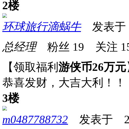
2楼
环球旅行滴蜗牛
发表于 20
总经理
粉丝
19
关注
1
【领取福利
游侠币26万元
恭喜发财，大吉大利！！
3楼
m0487788732
发表于 2026