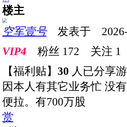
1
2
3
楼主
空军壹号
发表于 2026-05
VIP4
粉丝
172
关注
1
【福利贴】
30
人已分享
因本人有其它业务忙 没有
便拉。有700万股
赏