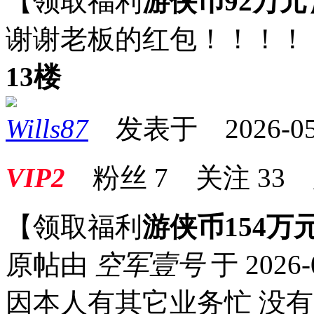
【领取福利
游侠币92万元
谢谢老板的红包！！！！
13楼
Wills87
发表于 2026-05-0
VIP2
粉丝
7
关注
33
【领取福利
游侠币154万
原帖由
空军壹号
于 2026-
因本人有其它业务忙 没有