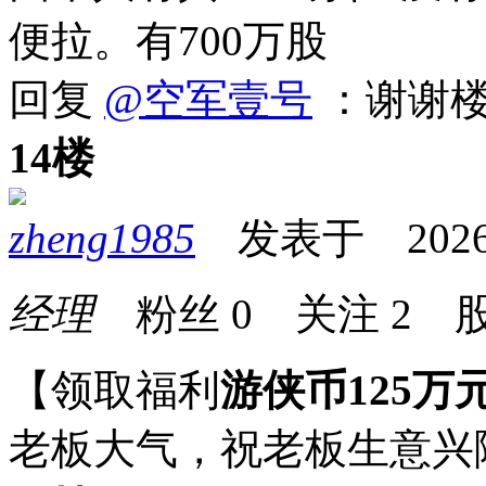
便拉。有700万股
回复
@空军壹号
：谢谢
14楼
zheng1985
发表于 2026-05
经理
粉丝
0
关注
2
股
【领取福利
游侠币125万
老板大气，祝老板生意兴