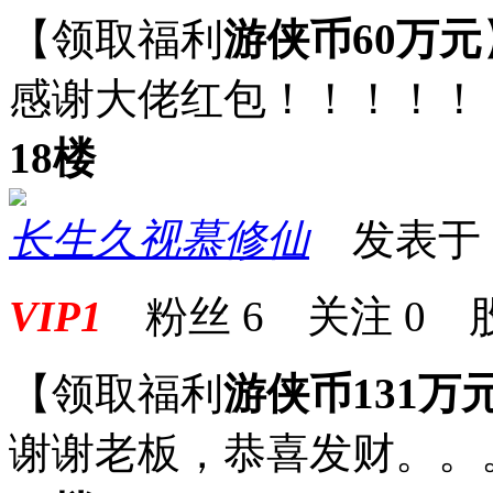
【领取福利
游侠币60万元
感谢大佬红包！！！！！
18楼
长生久视慕修仙
发表于 20
VIP1
粉丝
6
关注
0
【领取福利
游侠币131万
谢谢老板，恭喜发财。。