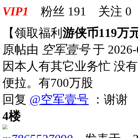
VIP1
粉丝
191
关注
0
【领取福利
游侠币119万
原帖由
空军壹号
于 2026-
因本人有其它业务忙 没有
便拉。有700万股
回复
@空军壹号
：谢谢
4楼