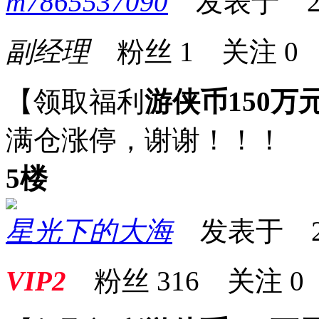
m7865537090
发表于 2026
副经理
粉丝
1
关注
0
【领取福利
游侠币150万
满仓涨停，谢谢！！！
5楼
星光下的大海
发表于 2026
VIP2
粉丝
316
关注
0