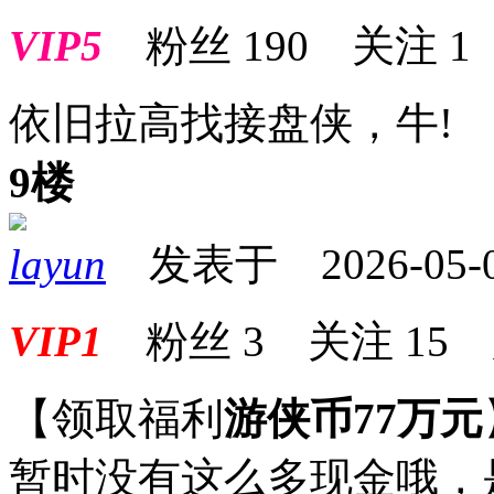
VIP5
粉丝
190
关注
1
依旧拉高找接盘侠，牛!
9楼
layun
发表于 2026-05-09
VIP1
粉丝
3
关注
15
【领取福利
游侠币77万元
暂时没有这么多现金哦，