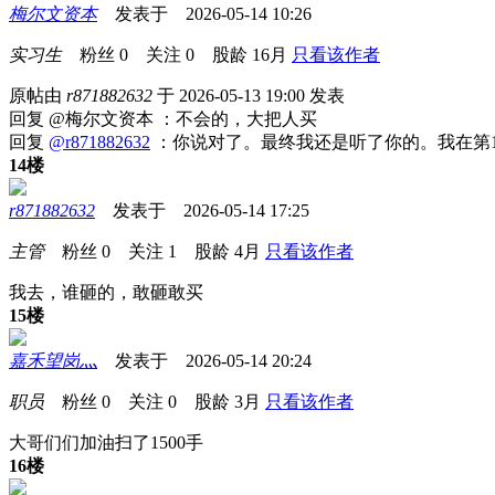
梅尔文资本
发表于 2026-05-14 10:26
实习生
粉丝
0
关注
0
股龄
16月
只看该作者
原帖由
r871882632
于 2026-05-13 19:00 发表
回复 @梅尔文资本 ：不会的，大把人买
回复
@r871882632
：你说对了。最终我还是听了你的。我在第1
14楼
r871882632
发表于 2026-05-14 17:25
主管
粉丝
0
关注
1
股龄
4月
只看该作者
我去，谁砸的，敢砸敢买
15楼
嘉禾望岗灬
发表于 2026-05-14 20:24
职员
粉丝
0
关注
0
股龄
3月
只看该作者
大哥们们加油扫了1500手
16楼