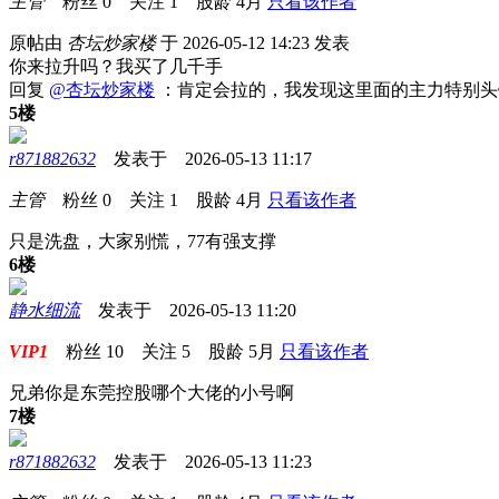
主管
粉丝
0
关注
1
股龄
4月
只看该作者
原帖由
杏坛炒家楼
于 2026-05-12 14:23 发表
你来拉升吗？我买了几千手
回复
@杏坛炒家楼
：肯定会拉的，我发现这里面的主力特别头
5楼
r871882632
发表于 2026-05-13 11:17
主管
粉丝
0
关注
1
股龄
4月
只看该作者
只是洗盘，大家别慌，77有强支撑
6楼
静水细流
发表于 2026-05-13 11:20
VIP1
粉丝
10
关注
5
股龄
5月
只看该作者
兄弟你是东莞控股哪个大佬的小号啊
7楼
r871882632
发表于 2026-05-13 11:23