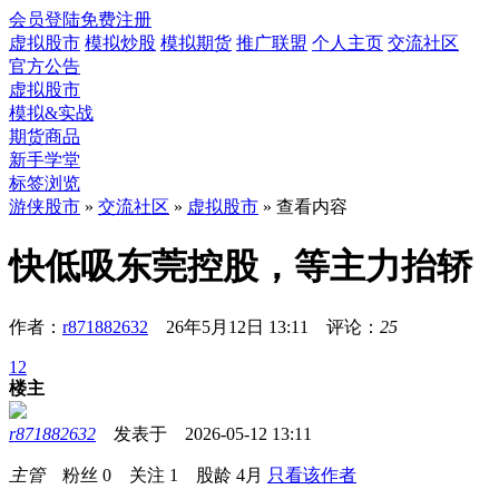
会员登陆
免费注册
虚拟股市
模拟炒股
模拟期货
推广联盟
个人主页
交流社区
官方公告
虚拟股市
模拟&实战
期货商品
新手学堂
标签浏览
游侠股市
»
交流社区
»
虚拟股市
» 查看内容
快低吸东莞控股，等主力抬轿
作者：
r871882632
26年5月12日 13:11 评论：
25
1
2
楼主
r871882632
发表于 2026-05-12 13:11
主管
粉丝
0
关注
1
股龄
4月
只看该作者