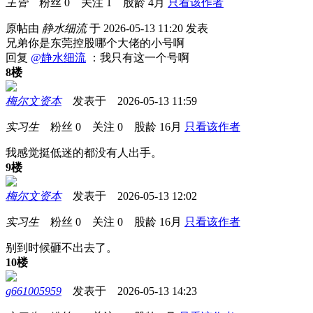
主管
粉丝
0
关注
1
股龄
4月
只看该作者
原帖由
静水细流
于 2026-05-13 11:20 发表
兄弟你是东莞控股哪个大佬的小号啊
回复
@静水细流
：我只有这一个号啊
8楼
梅尔文资本
发表于 2026-05-13 11:59
实习生
粉丝
0
关注
0
股龄
16月
只看该作者
我感觉挺低迷的都没有人出手。
9楼
梅尔文资本
发表于 2026-05-13 12:02
实习生
粉丝
0
关注
0
股龄
16月
只看该作者
别到时候砸不出去了。
10楼
g661005959
发表于 2026-05-13 14:23