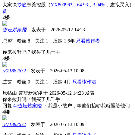
大家快
抄底
东莞控股
（
YX800963，64.93，3.94%
，
虚拟买入
）
赏
2楼
杏坛炒家楼
发表于 2026-05-12 14:23
总监
粉丝
8
关注
1
股龄
1.6年
只看该作者
你来拉升吗？我买了几千手
3楼
r871882632
发表于 2026-05-13 10:08
主管
粉丝
0
关注
1
股龄
4月
只看该作者
原帖由
杏坛炒家楼
于 2026-05-12 14:23 发表
你来拉升吗？我买了几千手
回复
@杏坛炒家楼
：我是小散户，等他们抬轿我就砸给他们
4楼
r871882632
发表于 2026-05-13 10:09