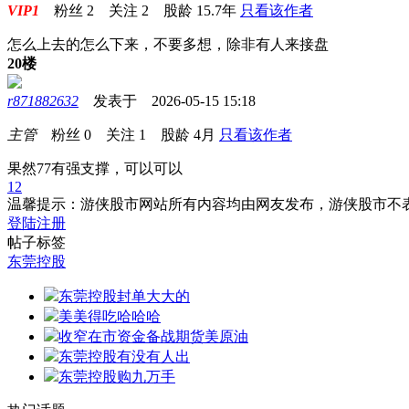
VIP1
粉丝
2
关注
2
股龄
15.7年
只看该作者
怎么上去的怎么下来，不要多想，除非有人来接盘
20楼
r871882632
发表于 2026-05-15 15:18
主管
粉丝
0
关注
1
股龄
4月
只看该作者
果然77有强支撑，可以可以
1
2
温馨提示：游侠股市网站所有内容均由网友发布，游侠股市不
登陆
注册
帖子标签
东莞控股
东莞控股封单大大的
美美得吃哈哈哈
收窄在市资金备战期货美原油
东莞控股有没有人出
东莞控股购九万手