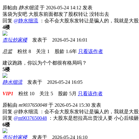
原帖由
静水细流
于 2026-05-24 14:12 发表
落袋为安吧 大股东前面都发了股权转让 没转出去
回复
@静水细流
：会不会大股东发转让是骗人的，我就是大股
4楼
杏坛炒家楼
发表于 2026-05-24 16:01
总监
粉丝
8
关注
1
股龄
1.6年
只看该作者
建议跑路，你以为个个都很有格局吗？
5楼
静水细流
发表于 2026-05-24 16:05
VIP1
粉丝
10
关注
5
股龄
5月
只看该作者
原帖由
m9037650048
于 2026-05-24 15:30 发表
回复 @静水细流 ：会不会大股东发转让是骗人的，我就是大
回复
@m9037650048
：大股东是想拉高出货没人要 小心后续砸
6楼
杏坛炒家楼
发表于 2026-05-24 16:10