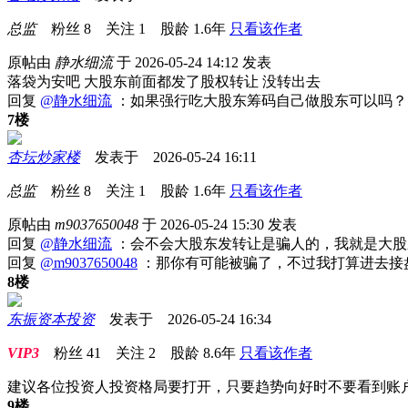
总监
粉丝
8
关注
1
股龄
1.6年
只看该作者
原帖由
静水细流
于 2026-05-24 14:12 发表
落袋为安吧 大股东前面都发了股权转让 没转出去
回复
@静水细流
：如果强行吃大股东筹码自己做股东可以吗？
7楼
杏坛炒家楼
发表于 2026-05-24 16:11
总监
粉丝
8
关注
1
股龄
1.6年
只看该作者
原帖由
m9037650048
于 2026-05-24 15:30 发表
回复
@静水细流
：会不会大股东发转让是骗人的，我就是大股
回复
@m9037650048
：那你有可能被骗了，不过我打算进去接
8楼
东振资本投资
发表于 2026-05-24 16:34
VIP3
粉丝
41
关注
2
股龄
8.6年
只看该作者
建议各位投资人投资格局要打开，只要趋势向好时不要看到账
9楼