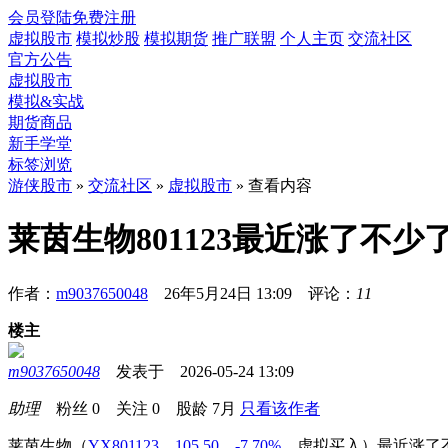
会员登陆
免费注册
虚拟股市
模拟炒股
模拟期货
推广联盟
个人主页
交流社区
官方公告
虚拟股市
模拟&实战
期货商品
新手学堂
标签浏览
游侠股市
»
交流社区
»
虚拟股市
» 查看内容
莱茵生物801123最近涨了不少
作者：
m9037650048
26年5月24日 13:09 评论：
11
楼主
m9037650048
发表于 2026-05-24 13:09
助理
粉丝
0
关注
0
股龄
7月
只看该作者
莱茵生物
（
YX801123，105.50，-7.70%
，
虚拟买入
）
最近涨了