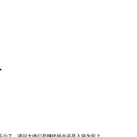
了
不少了，请问大佬们是继续持仓还是入袋为安？