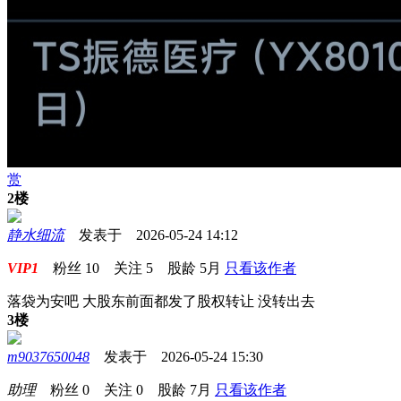
赏
2楼
静水细流
发表于 2026-05-24 14:12
VIP1
粉丝
10
关注
5
股龄
5月
只看该作者
落袋为安吧 大股东前面都发了股权转让 没转出去
3楼
m9037650048
发表于 2026-05-24 15:30
助理
粉丝
0
关注
0
股龄
7月
只看该作者