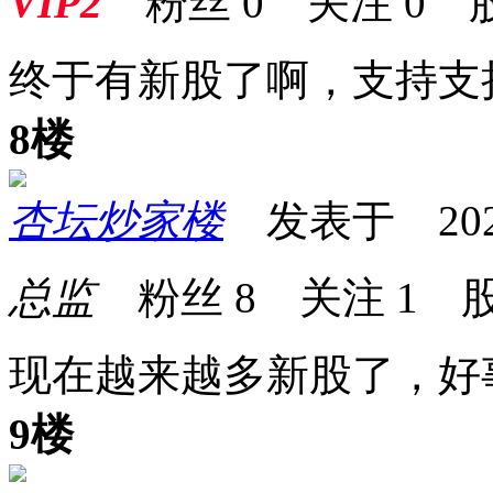
VIP2
粉丝
0
关注
0
终于有新股了啊，支持支
8楼
杏坛炒家楼
发表于 2026-0
总监
粉丝
8
关注
1
股
现在越来越多新股了，好
9楼