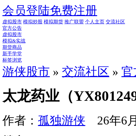
会员登陆
免费注册
虚拟股市
模拟炒股
模拟期货
推广联盟
个人主页
交流社区
官方公告
虚拟股市
模拟&实战
期货商品
新手学堂
标签浏览
游侠股市
»
交流社区
»
官
太龙药业（YX8012
作者：
孤独游侠
26年6月