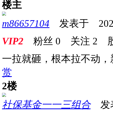
楼主
m86657104
发表于 2026-0
VIP2
粉丝
0
关注
2
一拉就砸，根本拉不动，
赏
2楼
社保基金一一三组合
发表于