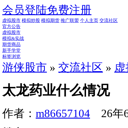
会员登陆
免费注册
虚拟股市
模拟炒股
模拟期货
推广联盟
个人主页
交流社区
官方公告
虚拟股市
模拟&实战
期货商品
新手学堂
标签浏览
游侠股市
»
交流社区
»
虚
太龙药业什么情况
作者：
m86657104
26年6