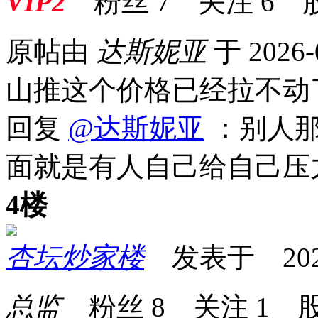
VIP2
粉丝
7
关注
6
原帖由
达斯妮亚
于 2026-
山推这个价格已经拉不动
回复
@达斯妮亚
：别人那
面就是有人自己给自己压
4楼
杏坛炒家楼
发表于 2026-0
总监
粉丝
8
关注
1
股