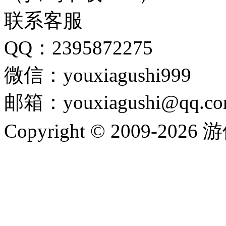
联系客服
QQ：2395872275
微信：youxiagushi999
邮箱：youxiagushi@qq.c
Copyright © 2009-202