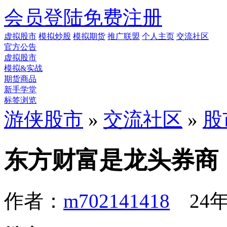
会员登陆
免费注册
虚拟股市
模拟炒股
模拟期货
推广联盟
个人主页
交流社区
官方公告
虚拟股市
模拟&实战
期货商品
新手学堂
标签浏览
游侠股市
»
交流社区
»
股
东方财富是龙头券商
作者：
m702141418
24年