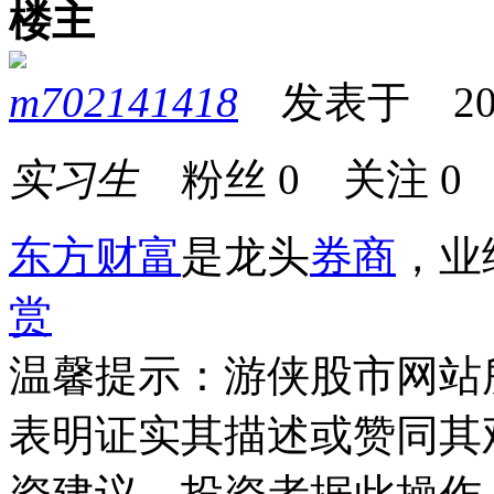
楼主
m702141418
发表于 2024-
实习生
粉丝
0
关注
0
东方财富
是龙头
券商
，业
赏
温馨提示：游侠股市网站
表明证实其描述或赞同其