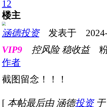
1
2
楼主
涵德投资
发表于 2024-10
VIP9
控风险 稳收益
粉
作者
截图留
[
本帖最后由 涵德
投资
于 