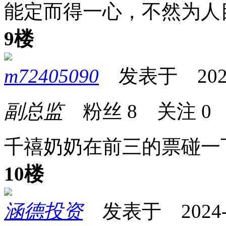
能定而得一心，不然为人
9楼
m72405090
发表于 2024-1
副总监
粉丝
8
关注
0
千禧奶奶在前三的票碰一
10楼
涵德投资
发表于 2024-10