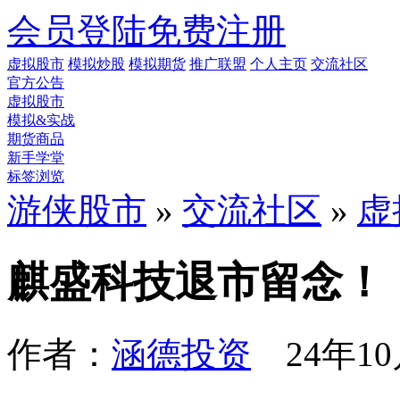
会员登陆
免费注册
虚拟股市
模拟炒股
模拟期货
推广联盟
个人主页
交流社区
官方公告
虚拟股市
模拟&实战
期货商品
新手学堂
标签浏览
游侠股市
»
交流社区
»
虚
麒盛科技退市留念！
作者：
涵德投资
24年10