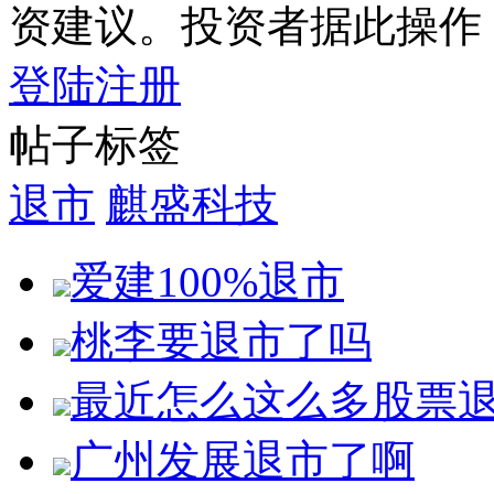
资建议。投资者据此操作
登陆
注册
帖子标签
退市
麒盛科技
爱建100%退市
桃李要退市了吗
最近怎么这么多股票
广州发展退市了啊