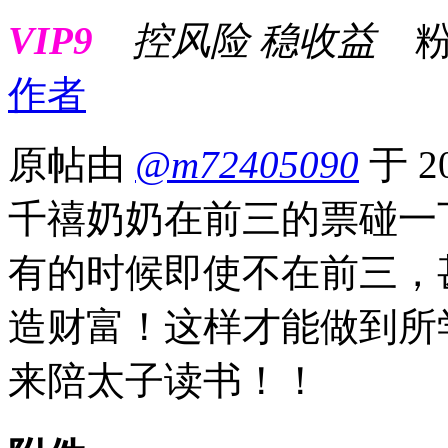
VIP9
控风险 稳收益
粉
作者
原帖由
@m72405090
于 2
千禧奶奶在前三的票碰一
有的时候即使不在前三，
造财富！这样才能做到所
来陪太子读书！！