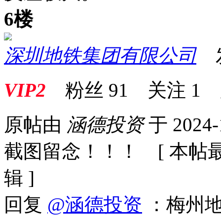
6楼
深圳地铁集团有限公司
发表
VIP2
粉丝
91
关注
1
原帖由
涵德投资
于 2024-
截图留念！！！ [ 本帖最后由 
辑 ]
回复
@涵德投资
：梅州地