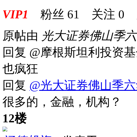
VIP1
粉丝
61
关注
0
原帖由
光大证券佛山季
回复 @摩根斯坦利投资
也疯狂
回复
@光大证券佛山季六
很多的，金融，机构？
12楼