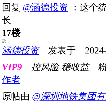
回复
@涵德投资
：这个统
长
17楼
涵德投资
发表于 2024-10
VIP9
控风险 稳收益
粉
作者
原帖由
@深圳地铁集团有