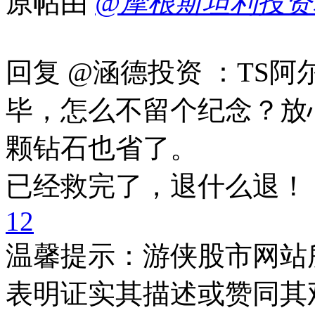
原帖由
@摩根斯坦利投资
回复 @涵德投资 ：TS
毕，怎么不留个纪念？放心
颗钻石也省了。
已经救完了，退什
1
2
温馨提示：游侠股市网站
表明证实其描述或赞同其