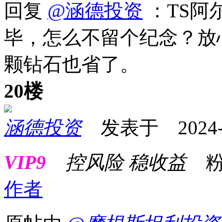
回复
@涵德投资
：TS阿
毕，怎么不留个纪念？放心
颗钻石也省了。
20楼
涵德投资
发表于 2024-10
VIP9
控风险 稳收益
粉
作者