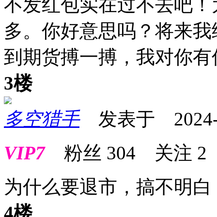
不发红包实在过不去吧！
多。你好意思吗？将来我
到期货搏一搏，我对你有
3楼
多空猎手
发表于 2024-10
VIP7
粉丝
304
关注
2
为什么要退市，搞不明白
4楼