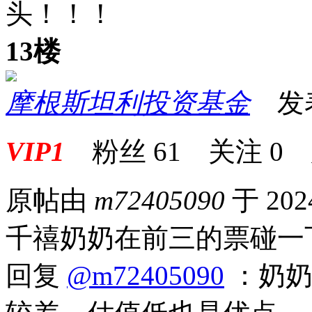
头！！！
13楼
摩根斯坦利投资基金
发表于
VIP1
粉丝
61
关注
0
原帖由
m72405090
于 202
千禧奶奶在前三的票碰一
回复
@m72405090
：奶奶