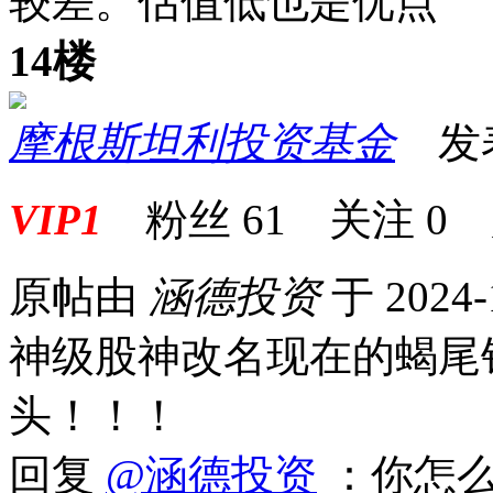
较差。估值低也是优点
14楼
摩根斯坦利投资基金
发表于
VIP1
粉丝
61
关注
0
原帖由
涵德投资
于 2024-
神级股神改名现在的蝎尾
头！！！
回复
@涵德投资
：你怎么