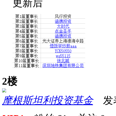
更新后
2楼
摩根斯坦利投资基金
发表于