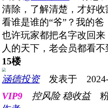
清除，了解清楚，才好收
看谁是谁的“爷”？我的爸，
也许玩家都把名字改回来
人的天下，老会员都看不
15楼
涵德投资
发表于 2024-10
VIP9
控风险 稳收益
粉