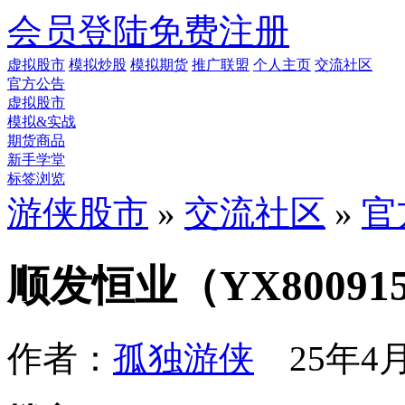
会员登陆
免费注册
虚拟股市
模拟炒股
模拟期货
推广联盟
个人主页
交流社区
官方公告
虚拟股市
模拟&实战
期货商品
新手学堂
标签浏览
游侠股市
»
交流社区
»
官
顺发恒业（YX8009
作者：
孤独游侠
25年4月