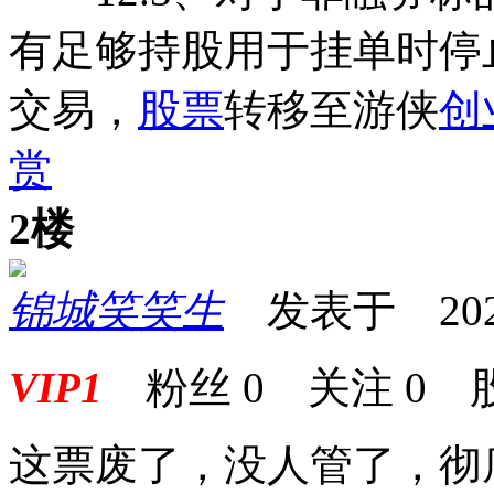
有足够持股用于挂单时停
交易，
股票
转移至游侠
创
赏
2楼
锦城笑笑生
发表于 2025-0
VIP1
粉丝
0
关注
0
这票废了，没人管了，彻