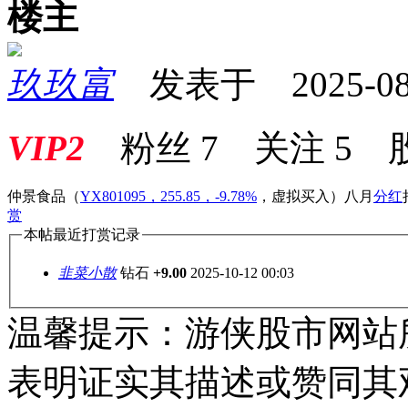
楼主
玖玖富
发表于 2025-08-0
VIP2
粉丝
7
关注
5
仲景食品
（
YX801095，255.85，-9.78%
，
虚拟买入
）
八月
分红
赏
本帖最近打赏记录
韭菜小散
钻石
+9.00
2025-10-12 00:03
温馨提示：游侠股市网站
表明证实其描述或赞同其