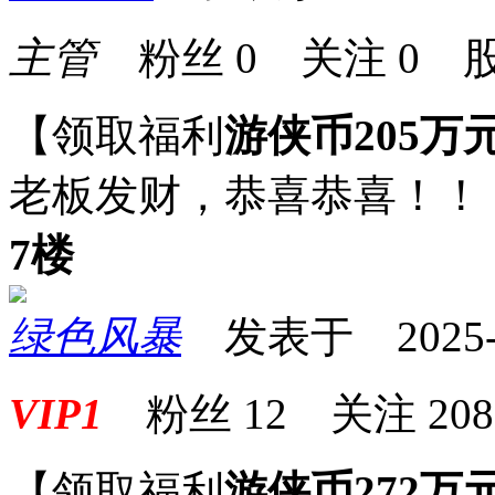
主管
粉丝
0
关注
0
股
【领取福利
游侠币205万
老板发财，恭喜恭喜！！
7楼
绿色风暴
发表于 2025-09
VIP1
粉丝
12
关注
208
【领取福利
游侠币272万