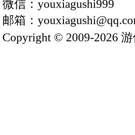
微信：youxiagushi999
邮箱：youxiagushi@qq.c
Copyright © 2009-202