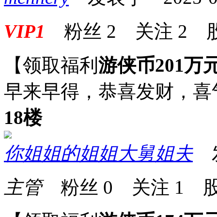
VIP1
粉丝
2
关注
2
【领取福利
游侠币201万
早来早得，恭喜发财，喜
18楼
你姐姐的姐姐大舅姐夫
发表
主管
粉丝
0
关注
1
股