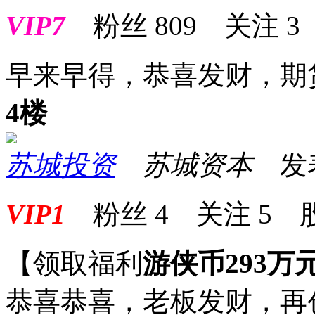
VIP7
粉丝
809
关注
3
早来早得，恭喜发财，期
4楼
苏城投资
苏城资本
发表于
VIP1
粉丝
4
关注
5
【领取福利
游侠币293万
恭喜恭喜，老板发财，再