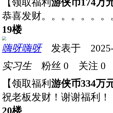
【领取福利
游侠币174万
恭喜发财。。。。。。。
19楼
嗨呀嗨呀
发表于 2025-09
实习生
粉丝
0
关注
0
【领取福利
游侠币334万
祝老板发财！谢谢福利！
20楼