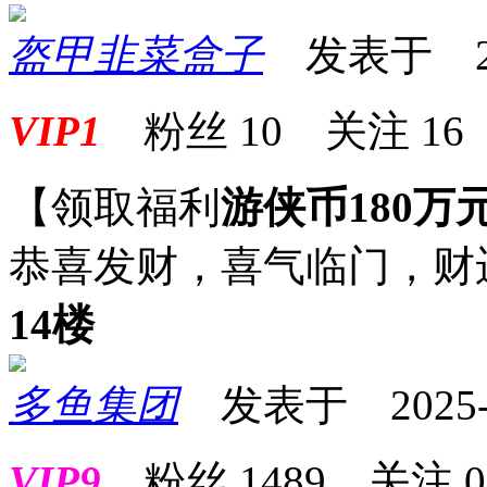
盔甲韭菜盒子
发表于 2025
VIP1
粉丝
10
关注
16
【领取福利
游侠币180万
恭喜发财，喜气临门，财
14楼
多鱼集团
发表于 2025-09
VIP9
粉丝
1489
关注
0