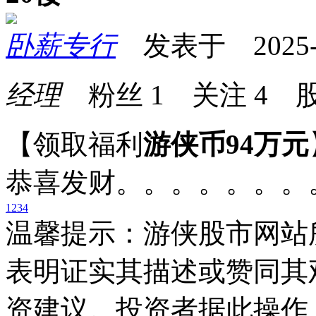
卧薪专行
发表于 2025-09
经理
粉丝
1
关注
4
股
【领取福利
游侠币94万元
恭喜发财。。。。。。。
1
2
3
4
温馨提示：游侠股市网站
表明证实其描述或赞同其
资建议。投资者据此操作