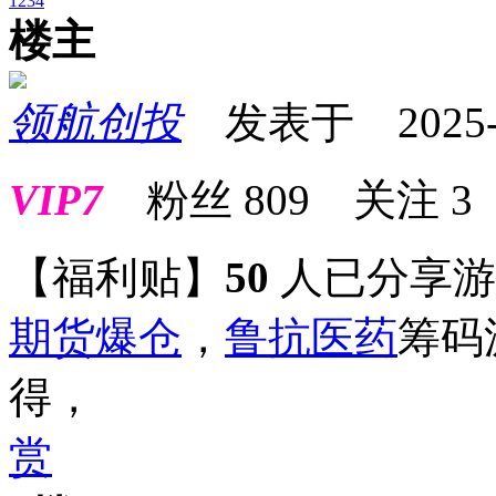
1
2
3
4
楼主
领航创投
发表于 2025-09
VIP7
粉丝
809
关注
3
【福利贴】
50
人已分享
期货
爆仓
，
鲁抗医药
筹码
得，
赏