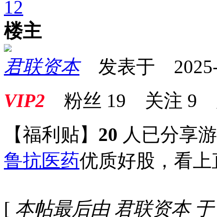
1
2
楼主
君联资本
发表于 2025-09
VIP2
粉丝
19
关注
9
【福利贴】
20
人已分享
鲁抗医药
优质好股，看上
[
本帖最后由 君联资本 于 202