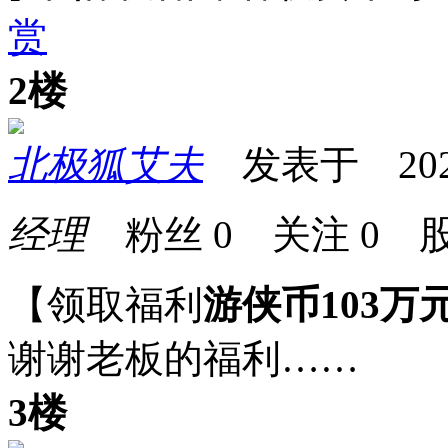
赏
2楼
北极狐艾夫
发表于 2025-0
经理
粉丝
0
关注
0
股
【领取福利
游侠币103万
谢谢老板的福利……
3楼