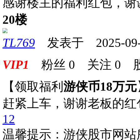
感谢楼主的福利红包，谢
20楼
TL769
发表于 2025-09-0
VIP1
粉丝
0
关注
0
【领取福利
游侠币18万元
赶紧上车，谢谢老板的红
1
2
温馨提示：游侠股市网站