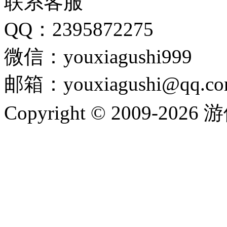
联系客服
QQ：2395872275
微信：youxiagushi999
邮箱：youxiagushi@qq.c
Copyright © 2009-202