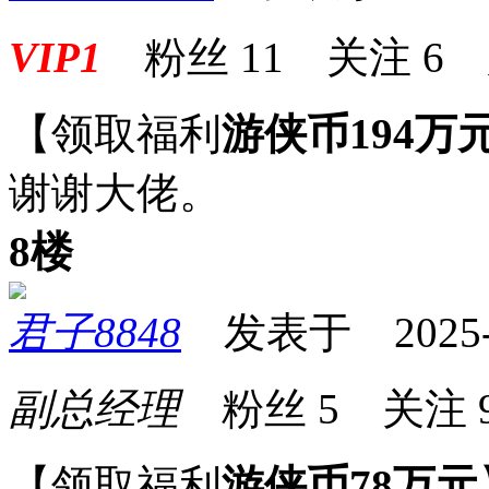
VIP1
粉丝
11
关注
6
【领取福利
游侠币194万
谢谢大佬。
8楼
君子8848
发表于 2025-09
副总经理
粉丝
5
关注
【领取福利
游侠币78万元