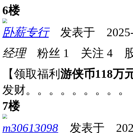
6楼
卧薪专行
发表于 2025-09
经理
粉丝
1
关注
4
股
【领取福利
游侠币118万
发财。。。。。。。。。
7楼
m30613098
发表于 2025-0