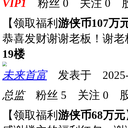
VIP1
粉丝
0
关注
0
【领取福利
游侠币107万
恭喜发财谢谢老板！谢老
19楼
未来首富
发表于 2025-09
总监
粉丝
5
关注
0
股
【领取福利
游侠币68万元