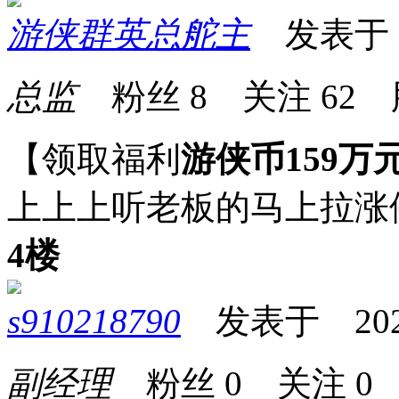
游侠群英总舵主
发表于 20
总监
粉丝
8
关注
62
【领取福利
游侠币159万
上上上听老板的马上拉涨
4楼
s910218790
发表于 2025-0
副经理
粉丝
0
关注
0