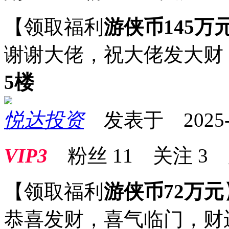
【领取福利
游侠币145万
谢谢大佬，祝大佬发大财
5楼
悦达投资
发表于 2025-09
VIP3
粉丝
11
关注
3
【领取福利
游侠币72万元
恭喜发财，喜气临门，财