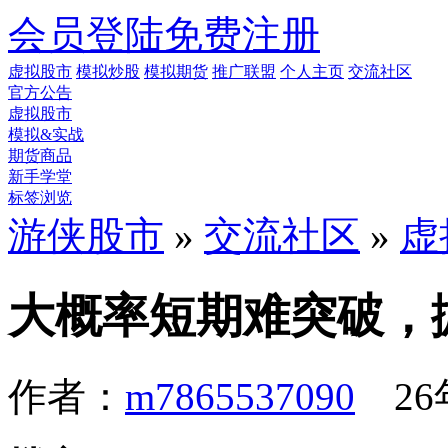
会员登陆
免费注册
虚拟股市
模拟炒股
模拟期货
推广联盟
个人主页
交流社区
官方公告
虚拟股市
模拟&实战
期货商品
新手学堂
标签浏览
游侠股市
»
交流社区
»
虚
大概率短期难突破，
作者：
m7865537090
26年