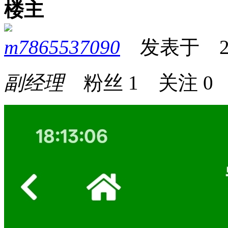
楼主
m7865537090
发表于 2026
副经理
粉丝
1
关注
0