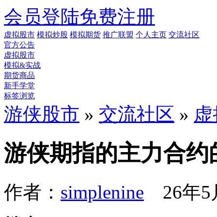
会员登陆
免费注册
虚拟股市
模拟炒股
模拟期货
推广联盟
个人主页
交流社区
官方公告
虚拟股市
模拟&实战
期货商品
新手学堂
标签浏览
游侠股市
»
交流社区
»
虚
游侠期指的主力合约
作者：
simplenine
26年5月