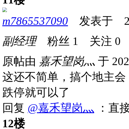
m7865537090
发表于 2026
副经理
粉丝
1
关注
0
原帖由
嘉禾望岗灬
于 202
这还不简单，搞个地主会
跌停就可以了
回复
@嘉禾望岗灬
：直
12楼