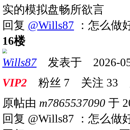
实的模拟盘畅所欲言
回复
@Wills87
：怎么做
16楼
Wills87
发表于 2026-05-1
VIP2
粉丝
7
关注
33
原帖由
m7865537090
于 2
回复 @Wills87 ：怎么