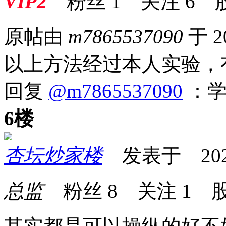
VIP2
粉丝
1
关注
6
原帖由
m7865537090
于 2
以上方法经过本人实验，
回复
@m7865537090
：学
6楼
杏坛炒家楼
发表于 2026-0
总监
粉丝
8
关注
1
股