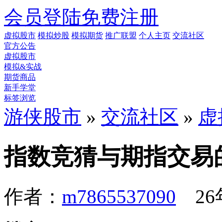
会员登陆
免费注册
虚拟股市
模拟炒股
模拟期货
推广联盟
个人主页
交流社区
官方公告
虚拟股市
模拟&实战
期货商品
新手学堂
标签浏览
游侠股市
»
交流社区
»
虚
指数竞猜与期指交易
作者：
m7865537090
26年