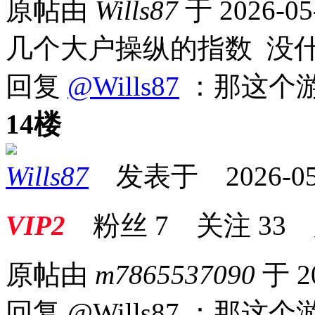
原帖由
Wills87
于 2026-05
几个大户操纵的指数 没
回复
@Wills87
：那这个游
14楼
Wills87
发表于 2026-05-1
VIP2
粉丝
7
关注
33
原帖由
m7865537090
于 2
回复 @Wills87 ：那