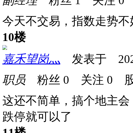
副经理
粉丝
1
关注
0
今天不交易，指数走势不
10楼
嘉禾望岗灬
发表于 2026-0
职员
粉丝
0
关注
0
股
这还不简单，搞个地主会
跌停就可以了
11楼