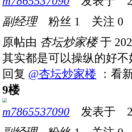
m7865537090
发表于 2026
副经理
粉丝
1
关注
0
原帖由
杏坛炒家楼
于 202
其实都是可以操纵的好不
回复
@杏坛炒家楼
：看
9楼
m7865537090
发表于 2026