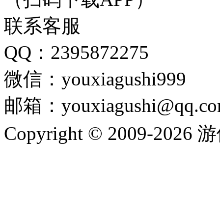
联系客服
QQ：2395872275
微信：youxiagushi999
邮箱：youxiagushi@qq.c
Copyright © 2009-202