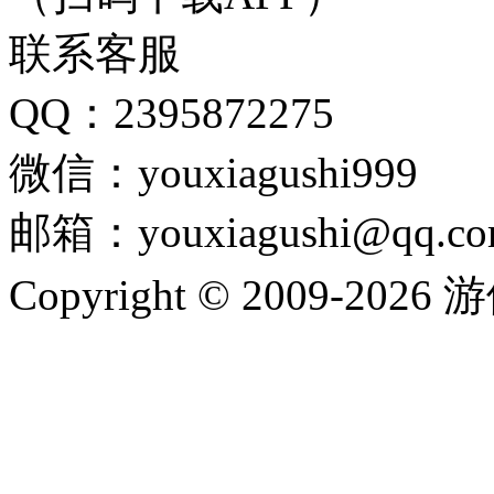
联系客服
QQ：2395872275
微信：youxiagushi999
邮箱：youxiagushi@qq.c
Copyright © 2009-202