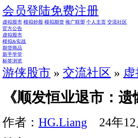
会员登陆
免费注册
虚拟股市
模拟炒股
模拟期货
推广联盟
个人主页
交流社区
官方公告
虚拟股市
模拟&实战
期货商品
新手学堂
标签浏览
游侠股市
»
交流社区
»
虚
《顺发恒业退市：遗
作者：
HG.Liang
24年12