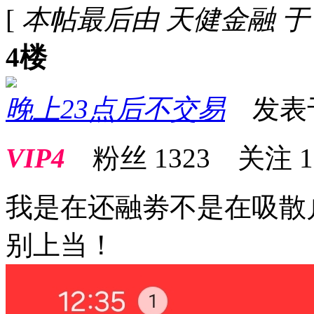
[
本帖最后由 天健金融 于 202
4楼
晚上23点后不交易
发表于 2
VIP4
粉丝
1323
关注
1
我是在还融劵不是在吸散
别上当！